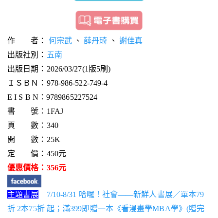
作 者：
何宗武
、
薛丹琦
、
謝佳真
出版社別：
五南
出版日期：2026/03/27(1版5刷)
ＩＳＢＮ：978-986-522-749-4
E I S B N：9789865227524
書 號：1FAJ
頁 數：340
開 數：25K
定 價：450元
優惠價格：356元
主題書展
7/10-8/31 哈囉！社會——新鮮人書展／單本79
折 2本75折 起；滿399即贈一本《看漫畫學MBA學》(贈完