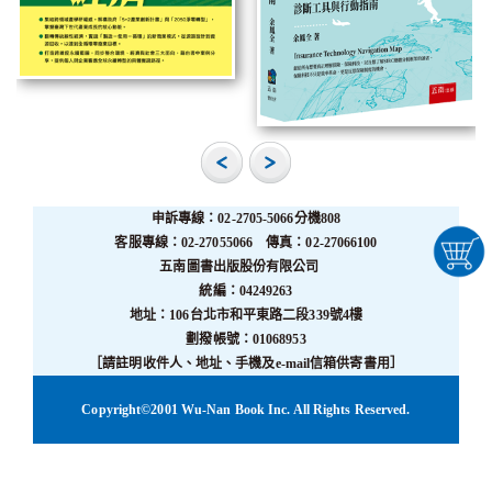
申訴專線：02-2705-5066分機808
客服專線：02-27055066 傳真：02-27066100
五南圖書出版股份有限公司
統編：04249263
地址：106台北市和平東路二段339號4樓
劃撥帳號：01068953
［請註明收件人、地址、手機及e-mail信箱供寄書用］
Copyright©2001 Wu-Nan Book Inc. All Rights Reserved.