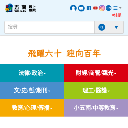
0結帳
飛躍六十 迎向百年
法律/政治
財經/商管/觀光
文/史/哲/期刊
理工/醫護
教育/心理/傳播
小五南/中等教育