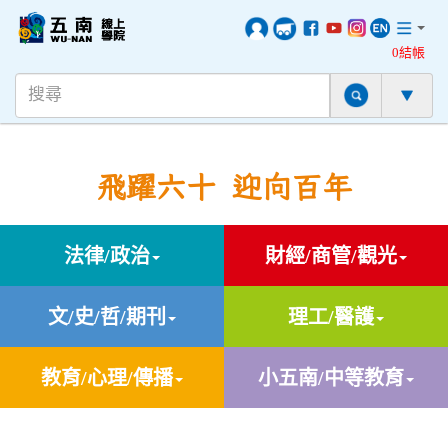
0結帳
飛躍六十 迎向百年
法律/政治
財經/商管/觀光
文/史/哲/期刊
理工/醫護
教育/心理/傳播
小五南/中等教育