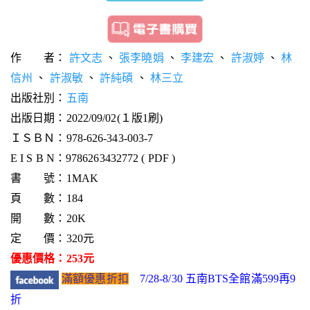
作 者：
許文志
、
張李曉娟
、
李建宏
、
許淑婷
、
林
信州
、
許淑敏
、
許純碩
、
林三立
出版社別：
五南
出版日期：2022/09/02(１版1刷)
ＩＳＢＮ：978-626-343-003-7
E I S B N：9786263432772 ( PDF )
書 號：1MAK
頁 數：184
開 數：20K
定 價：320元
優惠價格：253元
滿額優惠折扣
7/28-8/30 五南BTS全館滿599再9
折