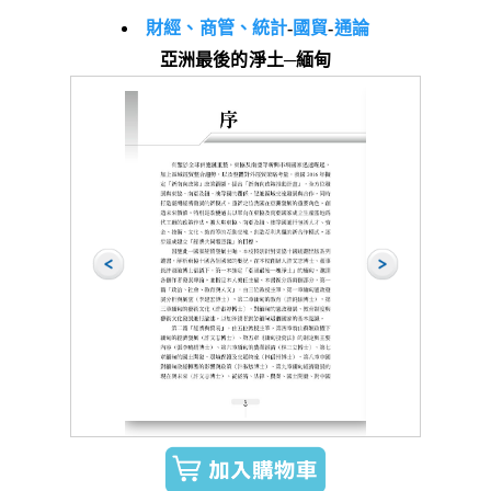
財經、商管、統計
-
國貿
-
通論
亞洲最後的淨土─緬甸