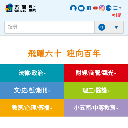
0結帳
飛躍六十 迎向百年
法律/政治
財經/商管/觀光
文/史/哲/期刊
理工/醫護
教育/心理/傳播
小五南/中等教育