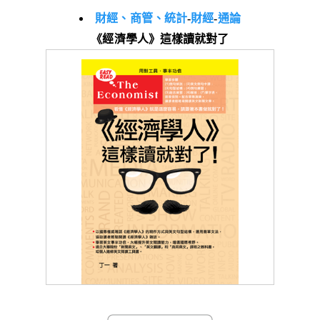
財經、商管、統計
-
財經
-
通論
《經濟學人》這樣讀就對了