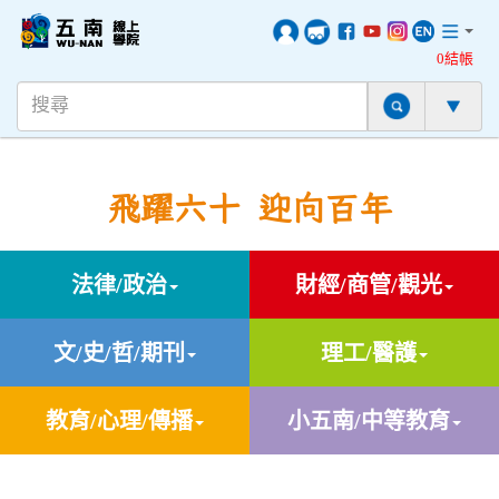
0結帳
飛躍六十 迎向百年
法律/政治
財經/商管/觀光
文/史/哲/期刊
理工/醫護
教育/心理/傳播
小五南/中等教育