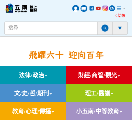
0結帳
飛躍六十 迎向百年
法律/政治
財經/商管/觀光
文/史/哲/期刊
理工/醫護
教育/心理/傳播
小五南/中等教育