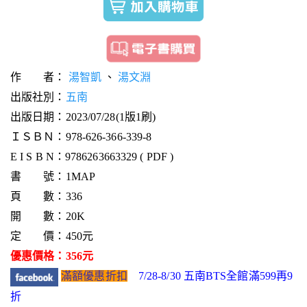
作 者：
湯智凱
、
湯文淵
出版社別：
五南
出版日期：2023/07/28(1版1刷)
ＩＳＢＮ：978-626-366-339-8
E I S B N：9786263663329 ( PDF )
書 號：1MAP
頁 數：336
開 數：20K
定 價：450元
優惠價格：356元
滿額優惠折扣
7/28-8/30 五南BTS全館滿599再9
折