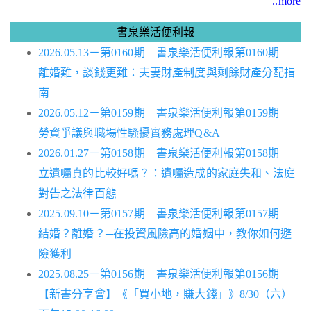
..more
書泉樂活便利報
2026.05.13－第0160期 書泉樂活便利報第0160期
離婚難，談錢更難：夫妻財產制度與剩餘財產分配指
南
2026.05.12－第0159期 書泉樂活便利報第0159期
勞資爭議與職場性騷擾實務處理Q&A
2026.01.27－第0158期 書泉樂活便利報第0158期
立遺囑真的比較好嗎？：遺囑造成的家庭失和、法庭
對告之法律百態
2025.09.10－第0157期 書泉樂活便利報第0157期
結婚？離婚？─在投資風險高的婚姻中，教你如何避
險獲利
2025.08.25－第0156期 書泉樂活便利報第0156期
【新書分享會】《「買小地，賺大錢」》8/30（六）