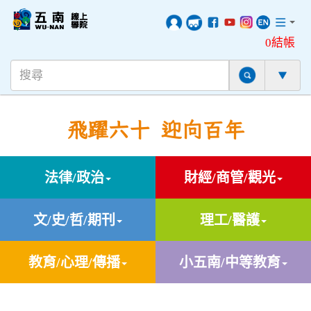
0結帳
飛躍六十 迎向百年
法律/政治
財經/商管/觀光
文/史/哲/期刊
理工/醫護
教育/心理/傳播
小五南/中等教育