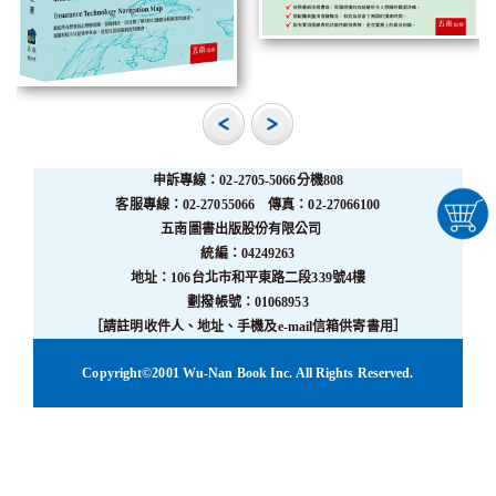
申訴專線：02-2705-5066分機808
客服專線：02-27055066 傳真：02-27066100
五南圖書出版股份有限公司
統編：04249263
地址：106台北市和平東路二段339號4樓
劃撥帳號：01068953
［請註明收件人、地址、手機及e-mail信箱供寄書用］
Copyright©2001 Wu-Nan Book Inc. All Rights Reserved.