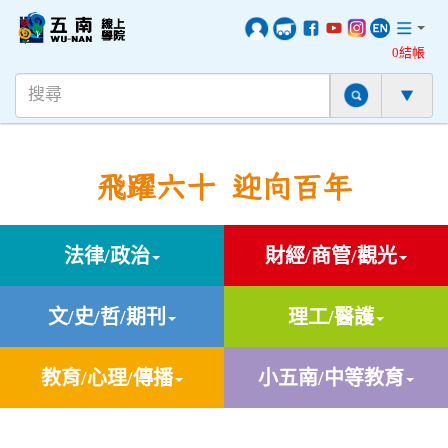
0結帳
飛躍六十 迎向百年
法律/政治
財經/商管/觀光
文/史/哲/期刊
理工/醫護
教育/心理/傳播
小五南/中等教育