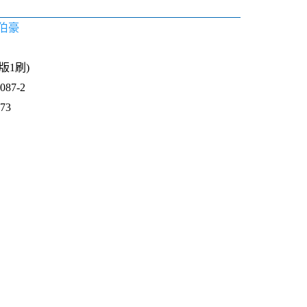
伯豪
1版1刷)
87-2
773