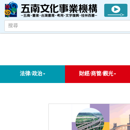
法律/政治
財經/商管/觀光