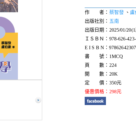
作 者：
蔡智發
、
盧
出版社別：
五南
出版日期：2025/01/20(
ＩＳＢＮ：978-626-423-0
E I S B N：9786264230
書 號：1MCQ
頁 數：224
開 數：20K
定 價：350元
優惠價格：298元