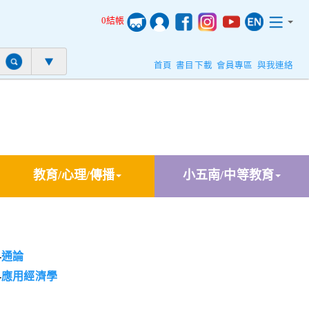
0結帳
首頁
書目下載
會員專區
與我連絡
教育/心理/傳播
小五南/中等教育
-
通論
-
應用經濟學