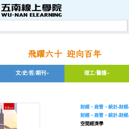
飛躍六十 迎向百年
文/史/哲/期刊
理工/醫護
財經、商管、統計
-
財經
財經、商管、統計
-
財經
空間經濟學