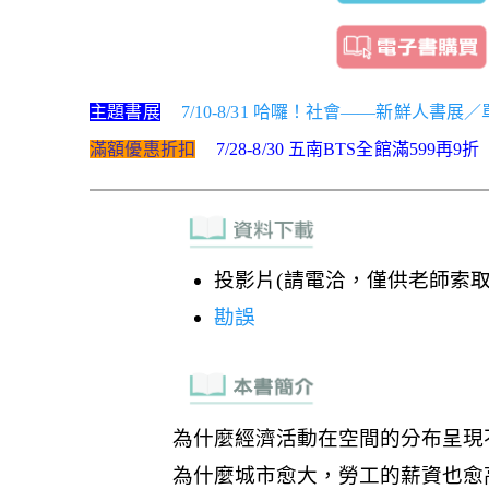
主題書展
7/10-8/31 哈囉！社會——新鮮人書展
滿額優惠折扣
7/28-8/30 五南BTS全館滿599再9折
投影片(請電洽，僅供老師索取
勘誤