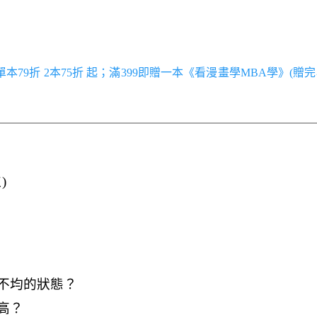
／單本79折 2本75折 起；滿399即贈一本《看漫畫學MBA學》(贈完
)