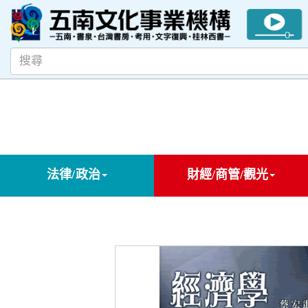
法律/政治
財經/商管/觀光