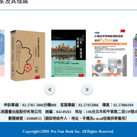
家及其理論
申訴專線：02-2705-5066分機808 客服專線：02-27055066 傳真：02-27066100
五南圖書出版股份有限公司 統編：04249263 地址：106台北市和平東路二段339號4
劃撥帳號：01068953［請註明收件人、地址、手機及e-mail信箱供寄書用］
Copyright©2001 Wu-Nan Book Inc. All Rights Reserved.