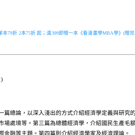
／單本79折 2本75折 起；滿399即贈一本《看漫畫學MBA學》(贈完
)