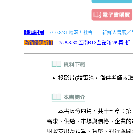
主題書展
7/10-8/31 哈囉！社會——新鮮人書展
滿額優惠折扣
7/28-8/30 五南BTS全館滿599再9折
投影片(請電洽，僅供老師索取