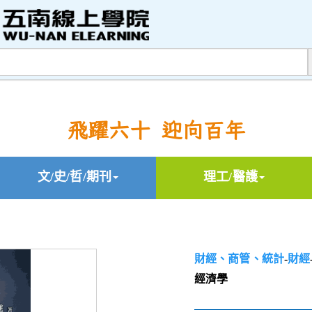
飛躍六十 迎向百年
文/史/哲/期刊
理工/醫護
財經、商管、統計
-
財經
經濟學