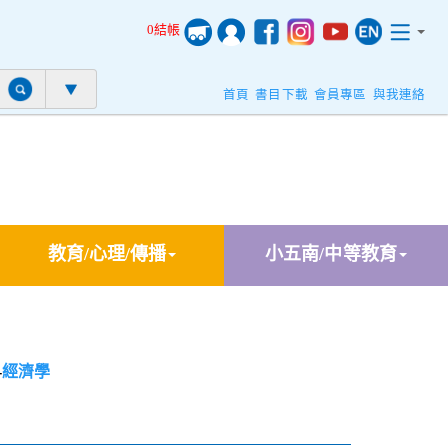
0結帳
首頁
書目下載
會員專區
與我連絡
教育/心理/傳播
小五南/中等教育
-
經濟學