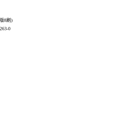
1版8刷)
63-0