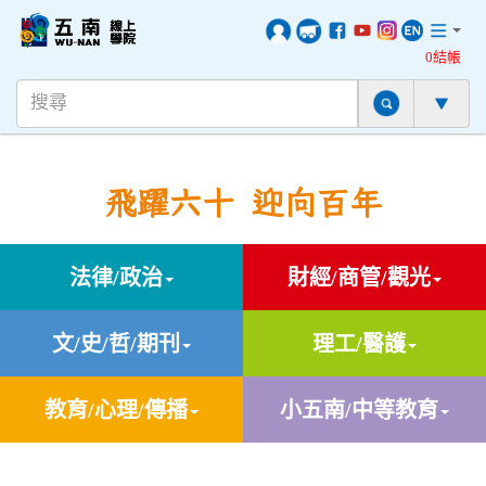
0結帳
飛躍六十 迎向百年
法律/政治
財經/商管/觀光
文/史/哲/期刊
理工/醫護
教育/心理/傳播
小五南/中等教育