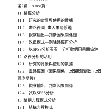
第2篇 Amos篇
11. 路徑分析
11.1 研究的背景與使用的數據
11.2 畫路徑圖─畫因果關係鏈
11.3 觀察輸出—判斷因果關係鏈
11.4 改良模式—刪除路徑再分析
11.5 以SPSS分析看看—分析數個因果關係鏈
12. 路徑分析的活用
12.1 研究的背景與使用的數據
12.2 畫路徑圖（因果關係：2個觀測變數→2個
觀測變數）
12.3 觀察輸出—判斷因果關係
12.4 試以SPSS分析
13. 結構方程模式分析
13.1 結構方程模式