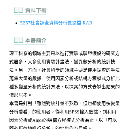
5B57社會調查資料分析數據檔.RAR