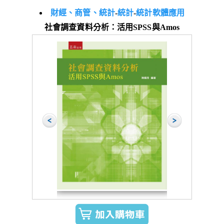
財經、商管、統計
-
統計
-
統計軟體應用
社會調查資料分析：活用SPSS與Amos