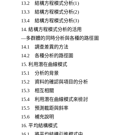
13.2 結構方程模式分析(1)
13.3 結構方程模式分析(2)
13.4 結構方程模式分析(3)
14. 結構方程模式分析的活用
—多群體的同時分析與各種的路徑圖
14.1 調查差異的方法
14.2 各種分析的路徑圖
15. 利用潛在曲線模式
15.1 分析的背景
15.2 資料的確認與項目的分析
15.3 相互相關
15.4 利用潛在曲線模式來檢討
15.5 預測截距與斜率
15.6 補充說明
16. 平均結構模式
16.1 將平均結構引進模式中