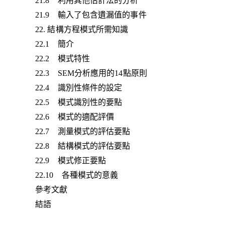
21.8 利用其他估計法的分析
21.9 輸入了包含遺漏值的事件
22. 結構方程模式所需知識
22.1 簡介
22.2 模式特性
22.3 SEM分析應用的14點原則
22.4 識別性條件的設定
22.5 模式識別性的要點
22.6 模式的適配評價
22.7 測量模式的評估要點
22.8 結構模式的評估要點
22.9 模式修正要點
22.10 各種模式的意義
參考文獻
結語