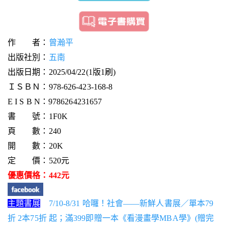
作 者：
曾瀚平
出版社別：
五南
出版日期：2025/04/22(1版1刷)
ＩＳＢＮ：978-626-423-168-8
E I S B N：9786264231657
書 號：1F0K
頁 數：240
開 數：20K
定 價：520元
優惠價格：442元
主題書展
7/10-8/31 哈囉！社會——新鮮人書展／單本79
折 2本75折 起；滿399即贈一本《看漫畫學MBA學》(贈完