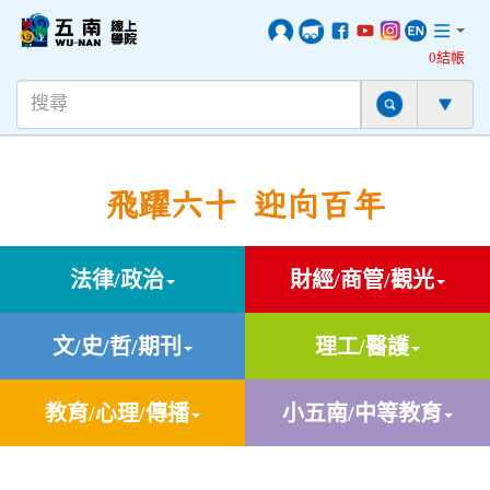
0結帳
飛躍六十 迎向百年
法律/政治
財經/商管/觀光
文/史/哲/期刊
理工/醫護
教育/心理/傳播
小五南/中等教育