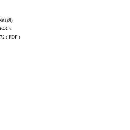
1版1刷)
43-5
2 ( PDF )