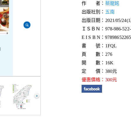
作 者：
蔡龍銘
出版社別：
五南
出版日期：2021/05/24(
ＩＳＢＮ：978-986-522-6
E I S B N：978986522657
書 號：1FQL
頁 數：276
開 數：16K
定 價：380元
優惠價格：300元