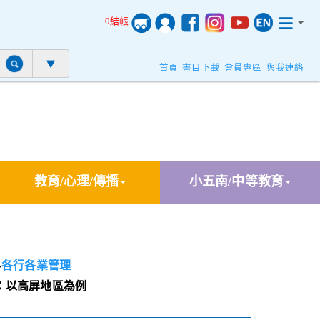
0結帳
首頁
書目下載
會員專區
與我連絡
教育/心理/傳播
小五南/中等教育
-
各行各業管理
：以高屏地區為例