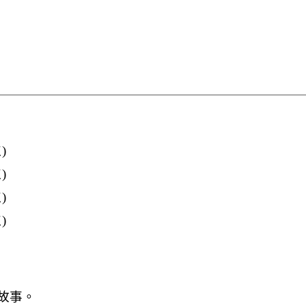
)
)
)
)