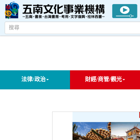
法律/政治
財經/商管/觀光