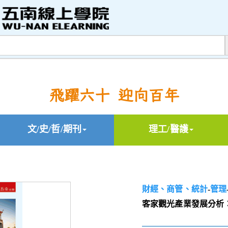
飛躍六十 迎向百年
文/史/哲/期刊
理工/醫護
財經、商管、統計
-
管理
客家觀光產業發展分析