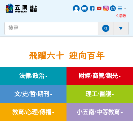
0結帳
飛躍六十 迎向百年
法律/政治
財經/商管/觀光
文/史/哲/期刊
理工/醫護
教育/心理/傳播
小五南/中等教育