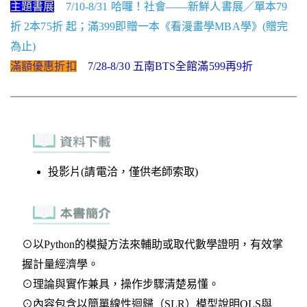
主題書展
7/10-8/31 哈囉！社會——新鮮人書展／單本79
折 2本75折 起；滿399即贈一本《看漫畫學MBA學》(贈完
為止)
滿額優惠折扣
7/28-8/30 五南BTS全館滿599再9折
投影片(請電洽，僅供老師索取)