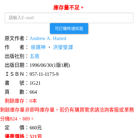
庫存量不足。
可訂購時通知我
原文作者：
Andrew A. Haried
作 者：
侯運神
、
洪瑩瑩譯
出版社別：
五南
出版日期：1996/06/30(1版1刷)
ＩＳＢＮ：957-11-1175-9
書 號：1G21
頁 數：664
剩餘庫存：0本
剩餘庫存量非即時庫存量，若仍有購買需求請洽詢客服或業務
分機824、889。
定 價：660元
優惠價格：521元