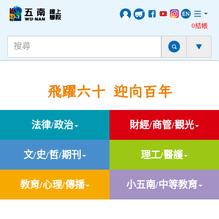
0結帳
飛躍六十 迎向百年
法律/政治
財經/商管/觀光
文/史/哲/期刊
理工/醫護
教育/心理/傳播
小五南/中等教育