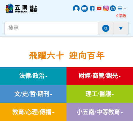
0結帳
飛躍六十 迎向百年
法律/政治
財經/商管/觀光
文/史/哲/期刊
理工/醫護
教育/心理/傳播
小五南/中等教育