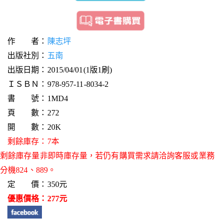
作 者：
陳志坪
出版社別：
五南
出版日期：2015/04/01(1版1刷)
ＩＳＢＮ：978-957-11-8034-2
書 號：1MD4
頁 數：272
開 數：20K
剩餘庫存：7本
剩餘庫存量非即時庫存量，若仍有購買需求請洽詢客服或業務
分機824、889。
定 價：350元
優惠價格：277元