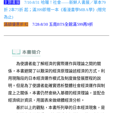
主題書展
7/10-8/31 哈囉！社會——新鮮人書展／單本79
折 2本75折 起；滿399即贈一本《看漫畫學MBA學》(贈完
為止)
滿額優惠折扣
7/28-8/30 五南BTS全館滿599再9折