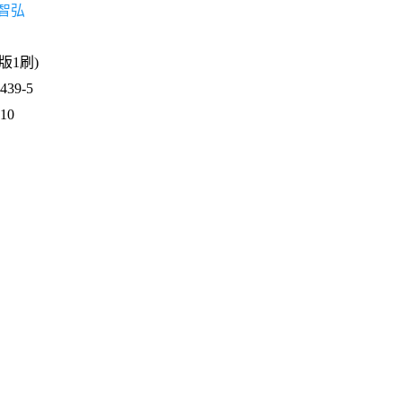
智弘
1版1刷)
39-5
210