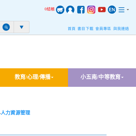
0結帳
首頁
書目下載
會員專區
與我連絡
教育/心理/傳播
小五南/中等教育
-
人力資源管理