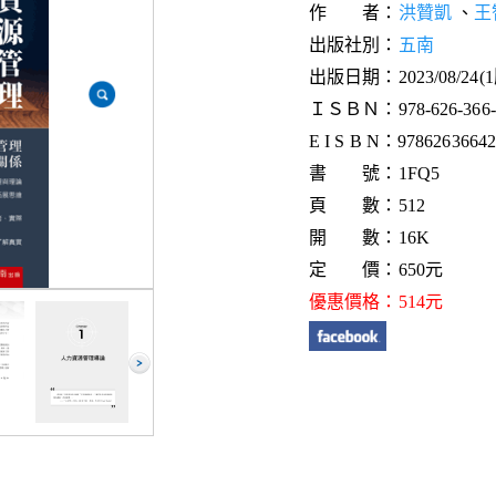
作 者：
洪贊凱
、
王
出版社別：
五南
出版日期：2023/08/24(
ＩＳＢＮ：978-626-366-4
E I S B N：9786263664
書 號：1FQ5
頁 數：512
開 數：16K
定 價：650元
優惠價格：514元