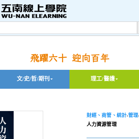
飛躍六十 迎向百年
文/史/哲/期刊
理工/醫護
財經、商管、統計
-
管理
人力資源管理