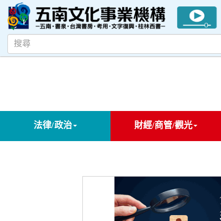
法律/政治
財經/商管/觀光