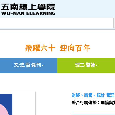
飛躍六十 迎向百年
文/史/哲/期刊
理工/醫護
財經、商管、統計
-
管理
整合行銷傳播：理論與