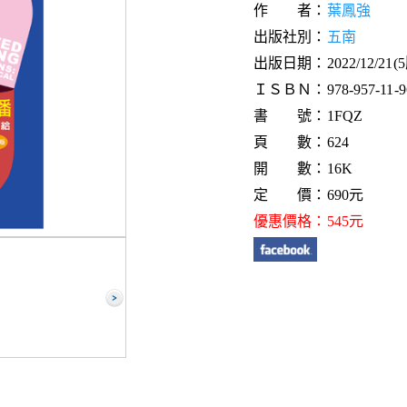
作 者：
葉鳳強
出版社別：
五南
出版日期：2022/12/21(
ＩＳＢＮ：978-957-11-96
書 號：1FQZ
頁 數：624
開 數：16K
定 價：690元
優惠價格：545元