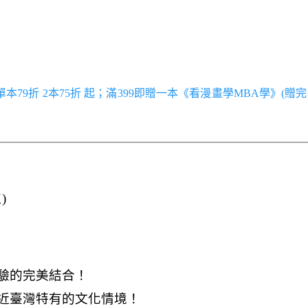
／單本79折 2本75折 起；滿399即贈一本《看漫畫學MBA學》(贈完
)