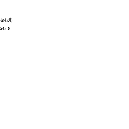
5版4刷)
42-8