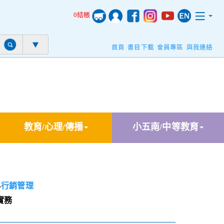
0結帳
首頁
書目下載
會員專區
與我連絡
教育/心理/傳播
小五南/中等教育
-
行銷管理
實務