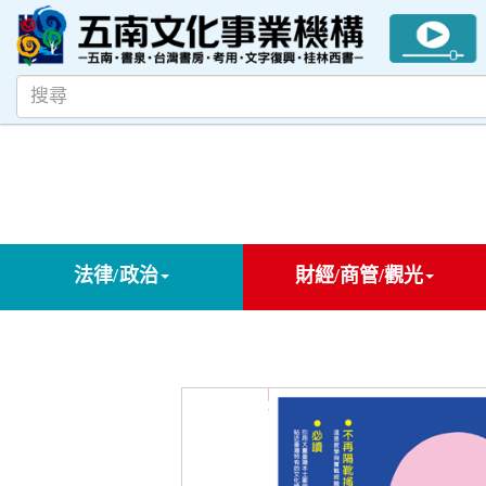
法律/政治
財經/商管/觀光