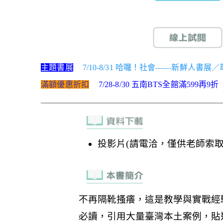
主題書展
7/10-8/31 哈囉！社會——新鮮人書展
滿額優惠折扣
7/28-8/30 五南BTS全館滿599再9折
投影片(請電洽，僅供老師索取