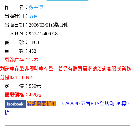
作 者：
張福榮
出版社別：
五南
出版日期：2006/03/01(3版1刷)
ＩＳＢＮ：957-11-4067-8
書 號：1F03
頁 數：452
剩餘庫存：12本
剩餘庫存量非即時庫存量，若仍有購買需求請洽詢客服或業務
分機824、889。
定 價：550元
優惠價格：435元
滿額優惠折扣
7/28-8/30 五南BTS全館滿599再9
折