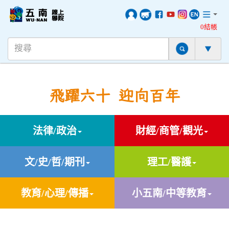
0結帳
飛躍六十 迎向百年
法律/政治
財經/商管/觀光
文/史/哲/期刊
理工/醫護
教育/心理/傳播
小五南/中等教育