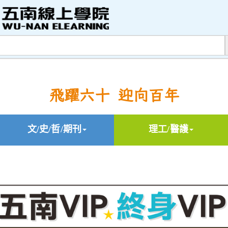
飛躍六十 迎向百年
文/史/哲/期刊
理工/醫護