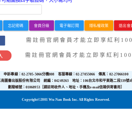
※可點圖換四字驗證碼，大小寫均可
忘記密碼
會員分級
電子報訂閱
隱私權政策
退出會
需註冊官網會員才能立即享紅利100
需註冊官網會員才能立即享紅利100
申訴專線：02-2705-5066分機808 客服專線：02-27055066 傳真：02-27066100
五南圖書出版股份有限公司 統編：04249263 地址：106台北市和平東路二段339號4
劃撥帳號：01068953［請註明收件人、地址、手機及e-mail信箱供寄書用］
Copyright©2001 Wu-Nan Book Inc. All Rights Reserved.