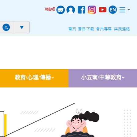
0結帳
首頁
書目下載
會員專區
與我連絡
教育/心理/傳播
小五南/中等教育