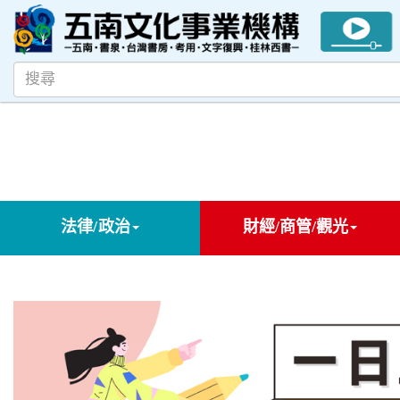
法律/政治
財經/商管/觀光