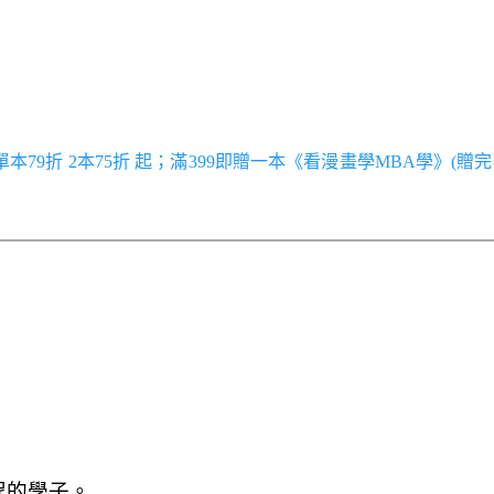
／單本79折 2本75折 起；滿399即贈一本《看漫畫學MBA學》(贈完