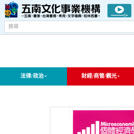
法律/政治
財經/商管/觀光