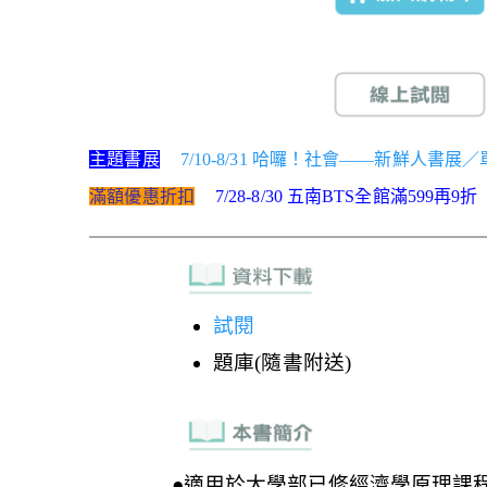
主題書展
7/10-8/31 哈囉！社會——新鮮人書展
滿額優惠折扣
7/28-8/30 五南BTS全館滿599再9折
試閱
題庫(隨書附送)