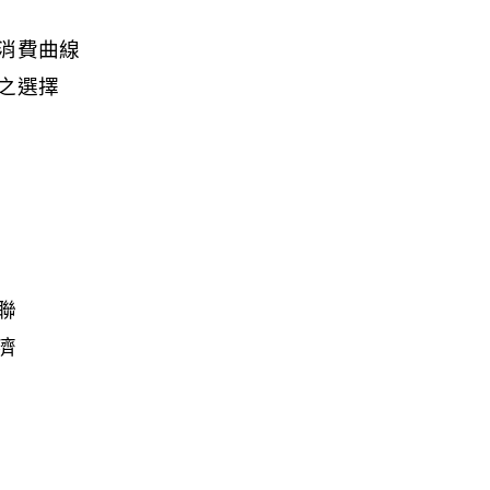
消費曲線
之選擇
聯
濟