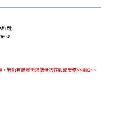
1版1刷)
60-8
量，若仍有購買需求請洽詢客服或業務分機824、