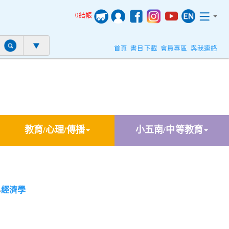
0結帳
首頁
書目下載
會員專區
與我連絡
教育/心理/傳播
小五南/中等教育
-
經濟學