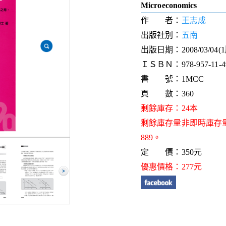
Microeconomics
作 者：
王志成
出版社別：
五南
出版日期：2008/03/04(
ＩＳＢＮ：978-957-11-49
書 號：1MCC
頁 數：360
剩餘庫存：24本
剩餘庫存量非即時庫存
889。
定 價：350元
優惠價格：277元