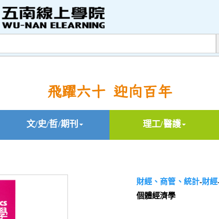
飛躍六十 迎向百年
文/史/哲/期刊
理工/醫護
財經、商管、統計
-
財經
個體經濟學