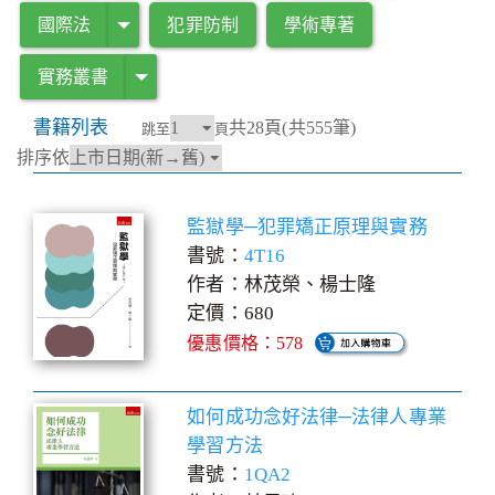
國際法
犯罪防制
學術專著
實務叢書
書籍列表
共28頁(共555筆)
跳至
頁
排序依
監獄學─犯罪矯正原理與實務
書號：
4T16
作者：林茂榮、楊士隆
定價：680
優惠價格：578
如何成功念好法律─法律人專業
學習方法
書號：
1QA2