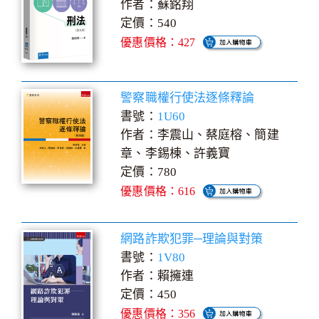
作者：蘇銘翔
定價：540
優惠價格：427
警察職權行使法逐條釋論
書號：
1U60
作者：李震山、蔡庭榕、簡建
章、李錫棟、許義寶
定價：780
優惠價格：616
網路詐欺犯罪─理論與對策
書號：
1V80
作者：賴擁連
定價：450
優惠價格：356