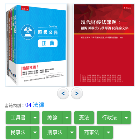
04
法律
書籍類別：
工具書
總論
憲法
行政法
民事法
刑事法
商事法