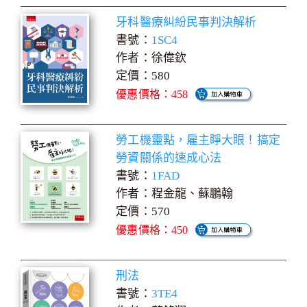
牙科醫療糾紛民事判決解析
書號：
1SC4
作者：徐偉欽
定價：580
優惠價格：458
勞工機靈點，雇主睜大眼！搞定
勞資關係的速成心法
書號：
1FAD
作者：程金龍、蘇鵬翰
定價：570
優惠價格：450
刑法
書號：
3TE4