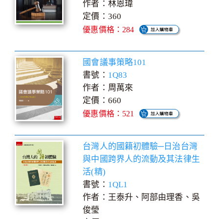
作者：林恩瑋
定價：360
優惠價格：284
國會議事策略101
書號：
1Q83
作者：周萬來
定價：660
優惠價格：521
台灣人的國籍初體驗─日治台灣
與中國跨界人的流動及其法律生
活(精)
書號：
1QL1
作者：王泰升、阿部由理香、吳
俊瑩