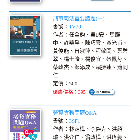
刑事司法重要議題(一)
書號：
1V79
作者：任全鈞、吳安、馬躍
中、許華孚、陳巧雲、黃光甫、
黃俊能、曾淑萍、程敬閏、葉碧
翠、楊士隆、楊俊宜、蔡佩芬、
蔡政杰、鄭添成、賴擁連、蕭同
仁
定價：500
優惠價格：395
勞資實務問題Q&A
書號：
3SF1
作者：林定樺、李傑克、洪紹
璿、洪介仁、翁政樺、洪瑋菱、