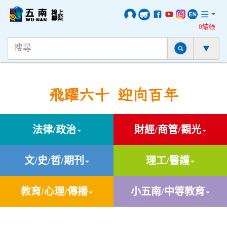
0結帳
飛躍六十 迎向百年
法律/政治
財經/商管/觀光
文/史/哲/期刊
理工/醫護
教育/心理/傳播
小五南/中等教育