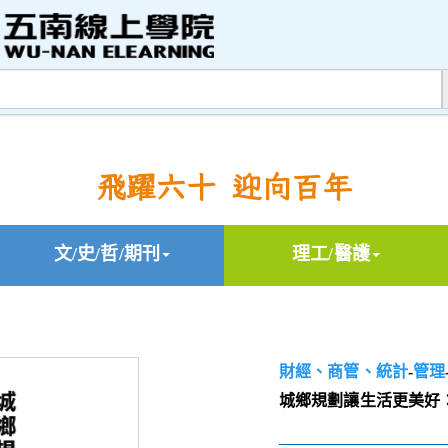
飛躍六十 迎向百年
文/史/哲/期刊
理工/醫護
財經、商管、統計
-
管理
城鄉規劃讓生活更美好