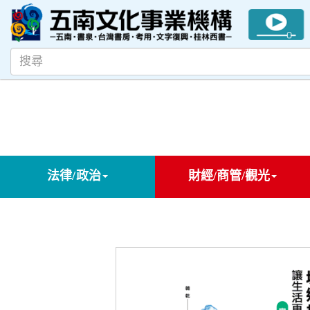
法律/政治
財經/商管/觀光