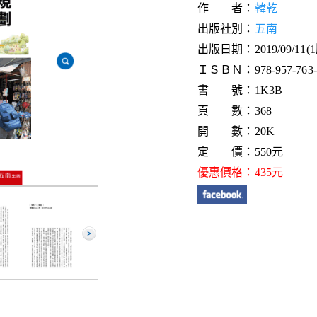
作 者：
韓乾
出版社別：
五南
出版日期：2019/09/11(
ＩＳＢＮ：978-957-763-5
書 號：1K3B
頁 數：368
開 數：20K
定 價：550元
優惠價格：435元