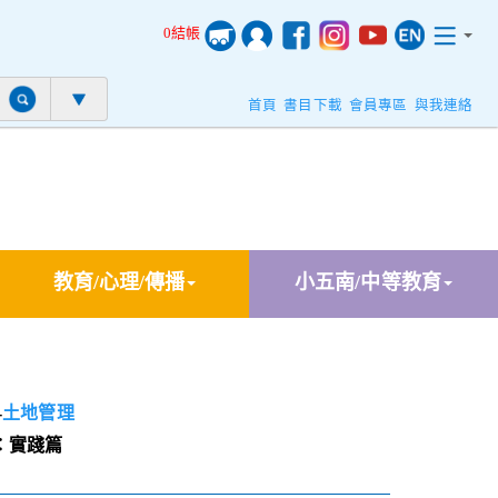
0結帳
首頁
書目下載
會員專區
與我連絡
教育/心理/傳播
小五南/中等教育
-
土地管理
：實踐篇