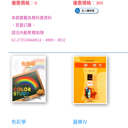
優惠價格：0
優惠價格：300
本類書籍為教科書資料
，若要訂購，
請洽內勤業務助理
02-27055066#824、#889、#832
色彩學
器樂Ⅳ