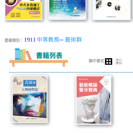
1911
中等教育
─
藝術群
書籍類別：
顯示模式