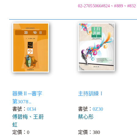
02-27055066#824、#889、#832
器樂Ⅱ─審字
主持訓練Ⅰ
第3078..
書號：
0I34
書號：
0Z30
傅碧梅、王蔚
蔡心彤
虹
定價：0
定價：380