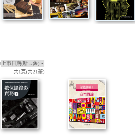
依
共1頁(共21筆)