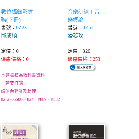
數位攝錄影實
音樂訓練Ⅰ音
務(下冊)
樂概論
書號：
0Z23
書號：
0Z57
邱成順
潘芯玫
定價：0
定價：320
優惠價格：0
優惠價格：253
本類書籍為教科書資料
，若要訂購，
請洽內勤業務助理
02-27055066#824、#889、#832