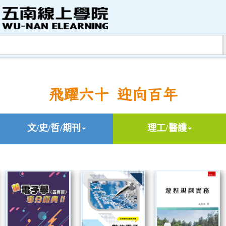
飛躍六十 迎向百年
文/史/哲/期刊
理工/醫護