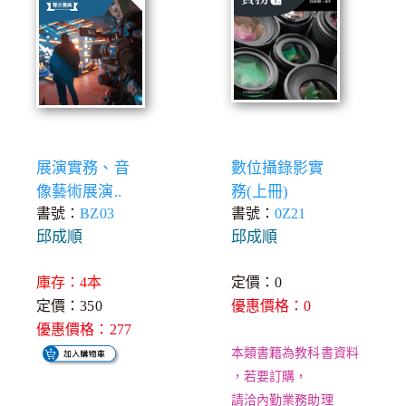
展演實務、音
數位攝錄影實
像藝術展演..
務(上冊)
書號：
BZ03
書號：
0Z21
邱成順
邱成順
庫存：4本
定價：0
定價：350
優惠價格：0
優惠價格：277
本類書籍為教科書資料
，若要訂購，
請洽內勤業務助理