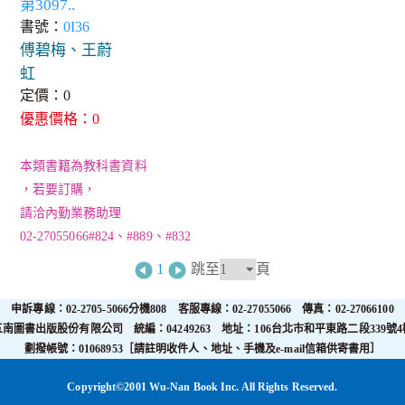
第3097..
書號：
0I36
傅碧梅、王蔚
虹
定價：0
優惠價格：0
本類書籍為教科書資料
，若要訂購，
請洽內勤業務助理
02-27055066#824、#889、#832
1
跳至
頁
申訴專線：02-2705-5066分機808 客服專線：02-27055066 傳真：02-27066100
五南圖書出版股份有限公司 統編：04249263 地址：106台北市和平東路二段339號4
劃撥帳號：01068953［請註明收件人、地址、手機及e-mail信箱供寄書用］
Copyright©2001 Wu-Nan Book Inc. All Rights Reserved.