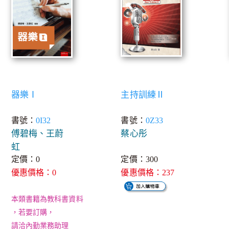
器樂Ⅰ
主持訓練Ⅱ
書號：
0I32
書號：
0Z33
傅碧梅、王蔚
蔡心彤
虹
定價：0
定價：300
優惠價格：0
優惠價格：237
本類書籍為教科書資料
，若要訂購，
請洽內勤業務助理