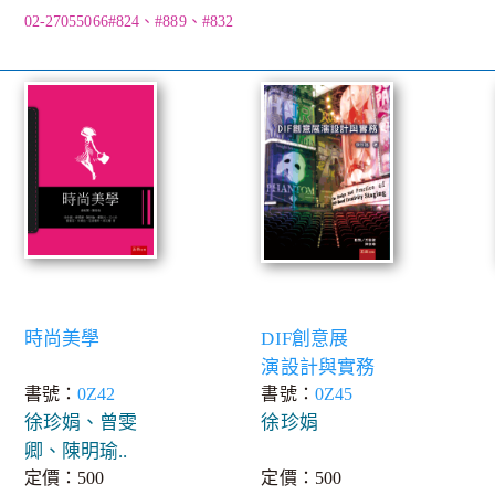
02-27055066#824、#889、#832
時尚美學
DIF創意展
演設計與實務
書號：
0Z42
書號：
0Z45
徐珍娟、曾雯
徐珍娟
卿、陳明瑜..
定價：500
定價：500