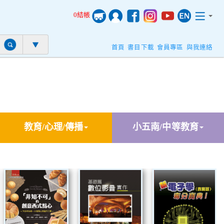
0結帳
首頁
書目下載
會員專區
與我連絡
教育/心理/傳播
小五南/中等教育