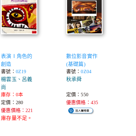
表演Ⅰ角色的
數位影音實作
創造
(基礎篇)
書號：
0Z19
書號：
0Z04
楊雲玉、呂義
秋承舜
尚
庫存：0本
定價：550
定價：280
優惠價格：435
優惠價格：221
庫存量不足。