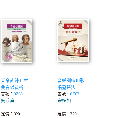
音樂訓練Ⅱ古
音樂訓練Ⅲ歌
典音樂賞析
唱發聲法
書號：
0Z60
書號：
0Z63
吳毓庭
宋多加
定價：320
定價：320