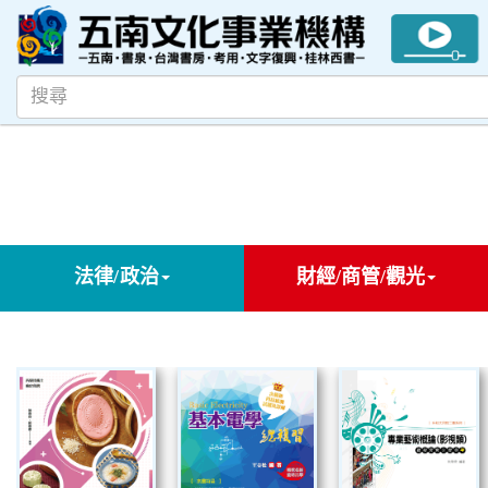
法律/政治
財經/商管/觀光