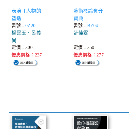
表演Ⅱ人物的
藝術概論奪分
塑造
寶典
書號：
0Z20
書號：
BZ04
楊雲玉、呂義
薛佳雯
尚
定價：300
定價：350
優惠價格：237
優惠價格：277