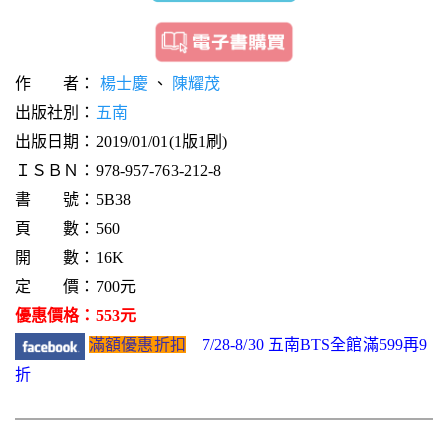
作 者：
楊士慶
、
陳耀茂
出版社別：
五南
出版日期：2019/01/01(1版1刷)
ＩＳＢＮ：978-957-763-212-8
書 號：5B38
頁 數：560
開 數：16K
定 價：700元
優惠價格：553元
滿額優惠折扣
7/28-8/30 五南BTS全館滿599再9
折