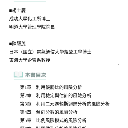
第1章 利用優勝比的風險分析
第2章 利用檢定與估計的風險分析
第3章 利用二元邏輯斯迴歸分析的風險分析
第4章 傾向分數的風險分析
第5章 比例風險模式的風險分析