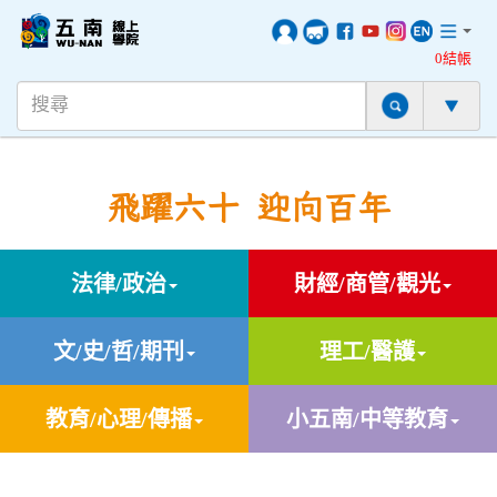
0結帳
飛躍六十 迎向百年
法律/政治
財經/商管/觀光
文/史/哲/期刊
理工/醫護
教育/心理/傳播
小五南/中等教育