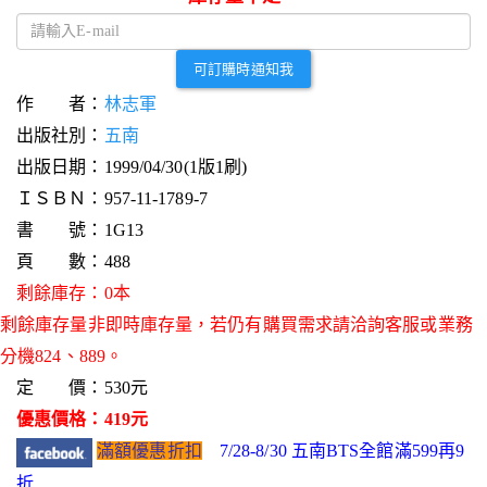
可訂購時通知我
作 者：
林志軍
出版社別：
五南
出版日期：1999/04/30(1版1刷)
ＩＳＢＮ：957-11-1789-7
書 號：1G13
頁 數：488
剩餘庫存：0本
剩餘庫存量非即時庫存量，若仍有購買需求請洽詢客服或業務
分機824、889。
定 價：530元
優惠價格：419元
滿額優惠折扣
7/28-8/30 五南BTS全館滿599再9
折