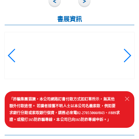
書展資訊
×
「詐騙集團猖獗，本公司網路訂書付款方式如訂單所示，無其他
額外付款途徑。 若讀者接獲不明人士以本公司名義索款，例如要
求銀行分期或索取銀行個資，請務必來電02-27055066#843、#889求
證。或撥打165防詐騙專線，本公司已向165防詐專線申訴。」