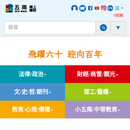
0結帳
飛躍六十 迎向百年
法律/政治
財經/商管/觀光
文/史/哲/期刊
理工/醫護
教育/心理/傳播
小五南/中等教育