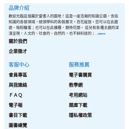
品牌介紹
歡迎光臨這個屬於愛書人的園地！這是一座浩瀚的知識公園，含括
知識的各個領域，統領學科的各個層次。百花綻放。您可以在此遨
遊，吸粉釀蜜；也可以在此播種，期待花開。 這兒有各種主題的深
淺呈現，人文的、社會的、自然的，也不缺科技的；...
more
關於我們
企業徵才
客服中心
服務推薦
會員專區
電子書購買
與我連絡
教學網
ＦＡＱ
考用網站
電子報
題庫下載
書目下載
隱私權政策
圖書總覽