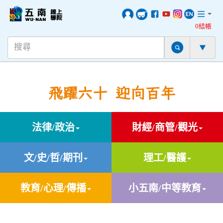
0結帳
飛躍六十 迎向百年
法律/政治
財經/商管/觀光
文/史/哲/期刊
理工/醫護
教育/心理/傳播
小五南/中等教育