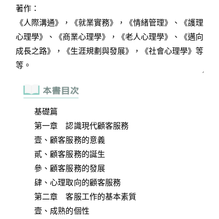
基礎篇
第一章 認識現代顧客服務
壹、顧客服務的意義
貳、顧客服務的誕生
參、顧客服務的發展
肆、心理取向的顧客服務
第二章 客服工作的基本素質
壹、成熟的個性