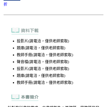
折
投影片(請電洽，僅供老師索取)
題庫(請電洽，僅供老師索取)
教師手冊(請電洽，僅供老師索取)
聲音檔(請電洽，僅供老師索取)
投影片(請電洽，僅供老師索取)
題庫(請電洽，僅供老師索取)
教師手冊(請電洽，僅供老師索取)