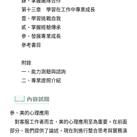
肆、掌握團隊合作
第十三章 學習在工作中專業成長
壹、學習挑戰自我
貳、掌握經驗傳承
參、發展專業成長
參考書目
附錄
一、能力測驗與諮詢
二、專業證照介紹