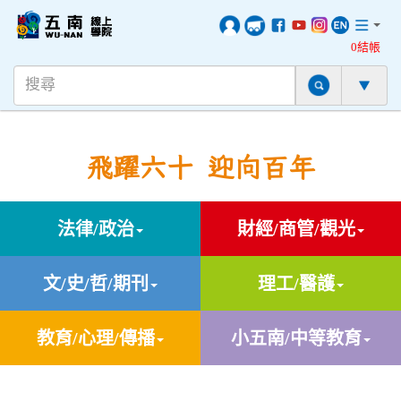
0結帳
飛躍六十 迎向百年
法律/政治
財經/商管/觀光
文/史/哲/期刊
理工/醫護
教育/心理/傳播
小五南/中等教育