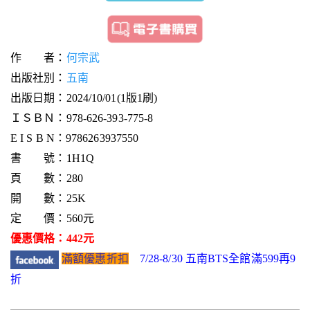
作 者：
何宗武
出版社別：
五南
出版日期：2024/10/01(1版1刷)
ＩＳＢＮ：978-626-393-775-8
E I S B N：9786263937550
書 號：1H1Q
頁 數：280
開 數：25K
定 價：560元
優惠價格：442元
滿額優惠折扣
7/28-8/30 五南BTS全館滿599再9
折