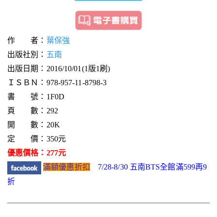
作 者：
葉保強
出版社別：
五南
出版日期：2016/10/01(1版1刷)
ＩＳＢＮ：978-957-11-8798-3
書 號：1F0D
頁 數：292
開 數：20K
定 價：350元
優惠價格：277元
滿額優惠折扣
7/28-8/30 五南BTS全館滿599再9
折