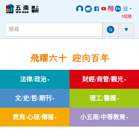
0結帳
飛躍六十 迎向百年
法律/政治
財經/商管/觀光
文/史/哲/期刊
理工/醫護
教育/心理/傳播
小五南/中等教育