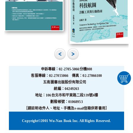
申訴專線：02-2705-5066分機808
客服專線：02-27055066 傳真：02-27066100
五南圖書出版股份有限公司
統編：04249263
地址：106台北市和平東路二段339號4樓
劃撥帳號：01068953
［請註明收件人、地址、手機及e-mail信箱供寄書用］
Copyright©2001 Wu-Nan Book Inc. All Rights Reserved.