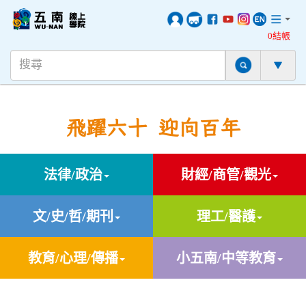
0結帳
飛躍六十 迎向百年
法律/政治
財經/商管/觀光
文/史/哲/期刊
理工/醫護
教育/心理/傳播
小五南/中等教育