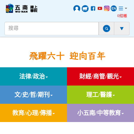
0結帳
飛躍六十 迎向百年
法律/政治
財經/商管/觀光
文/史/哲/期刊
理工/醫護
教育/心理/傳播
小五南/中等教育