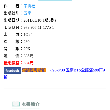
作 者：
李再福
出版社別：
五南
出版日期：2011/03/10(1版5刷)
ＩＳＢＮ：978-957-11-1775-1
書 號：1O25
頁 數：280
開 數：20K
定 價：385元
優惠價格：304元
滿額優惠折扣
7/28-8/30 五南BTS全館滿599再9
折