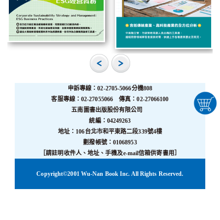
申訴專線：02-2705-5066分機808
客服專線：02-27055066 傳真：02-27066100
五南圖書出版股份有限公司
統編：04249263
地址：106台北市和平東路二段339號4樓
劃撥帳號：01068953
［請註明收件人、地址、手機及e-mail信箱供寄書用］
Copyright©2001 Wu-Nan Book Inc. All Rights Reserved.