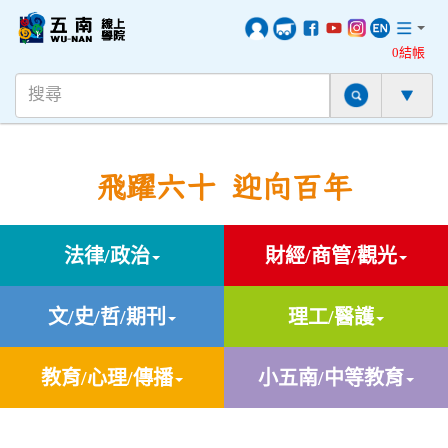
0結帳
飛躍六十 迎向百年
法律/政治
財經/商管/觀光
文/史/哲/期刊
理工/醫護
教育/心理/傳播
小五南/中等教育