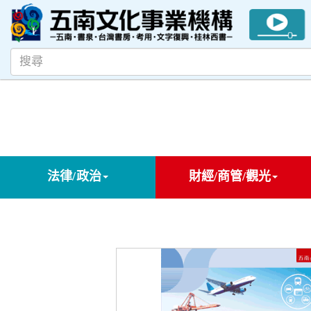
法律/政治
財經/商管/觀光