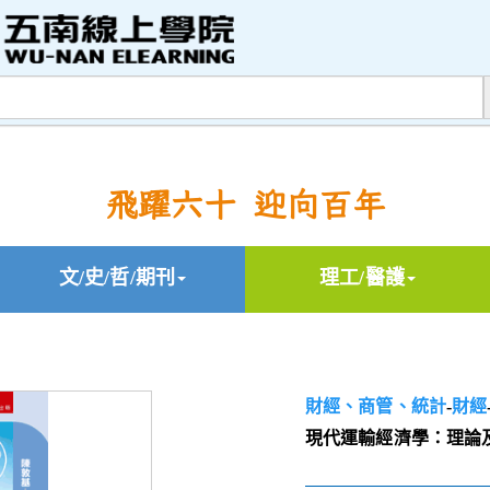
飛躍六十 迎向百年
文/史/哲/期刊
理工/醫護
財經、商管、統計
-
財經
現代運輸經濟學：理論及