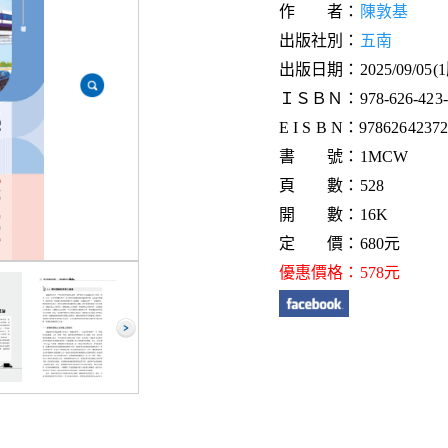
作 者：
陳敦基
出版社別：
五南
出版日期：2025/09/05(
ＩＳＢＮ：978-626-423-7
E I S B N：9786264237
書 號：1MCW
頁 數：528
開 數：16K
定 價：680元
優惠價格：578元