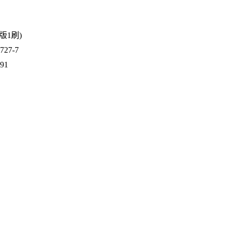
1版1刷)
27-7
291