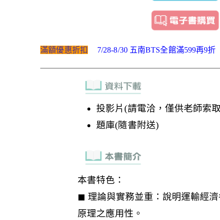
滿額優惠折扣
7/28-8/30 五南BTS全館滿599再9折
投影片(請電洽，僅供老師索取
題庫(隨書附送)