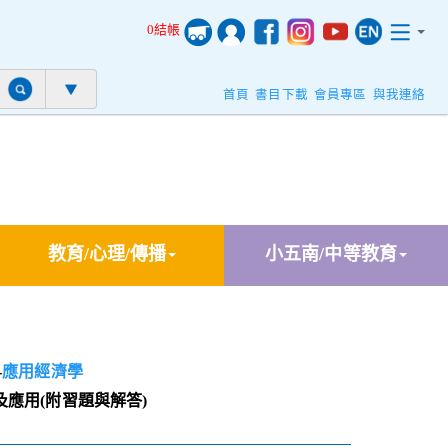
0結帳
首頁
書目下載
會員專區
與我連絡
教育/心理/傳播
小五南/中等教育
-
應用經濟學
應用(附習題與解答)