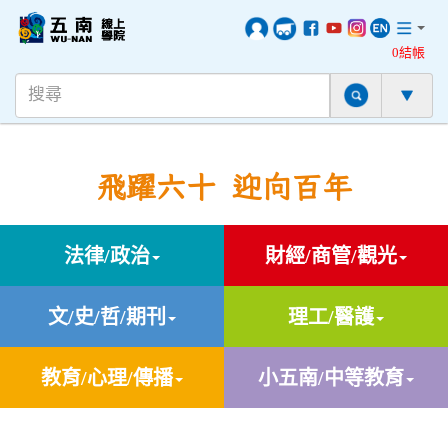
0結帳
飛躍六十 迎向百年
法律/政治
財經/商管/觀光
文/史/哲/期刊
理工/醫護
教育/心理/傳播
小五南/中等教育