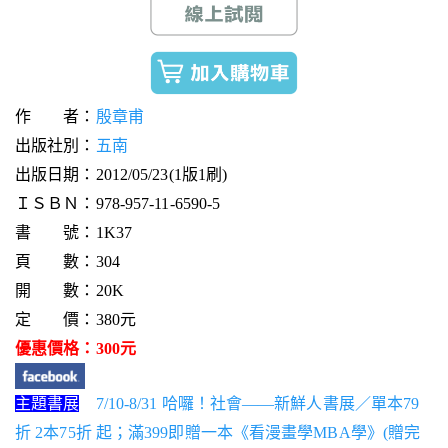
作 者：
殷章甫
出版社別：
五南
出版日期：2012/05/23(1版1刷)
ＩＳＢＮ：978-957-11-6590-5
書 號：1K37
頁 數：304
開 數：20K
定 價：380元
優惠價格：300元
主題書展
7/10-8/31 哈囉！社會——新鮮人書展／單本79
折 2本75折 起；滿399即贈一本《看漫畫學MBA學》(贈完