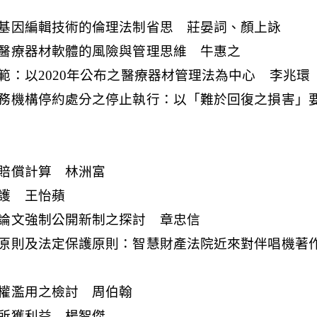
基因編輯技術的倫理法制省思 莊晏詞、顏上詠
醫療器材軟體的風險與管理思維 牛惠之
範：以2020年公布之醫療器材管理法為中心 李兆環
務機構停約處分之停止執行：以「難於回復之損害」
賠償計算 林洲富
護 王怡蘋
論文強制公開新制之探討 章忠信
原則及法定保護原則：智慧財產法院近來對伴唱機著
權濫用之檢討 周伯翰
所獲利益 楊智傑