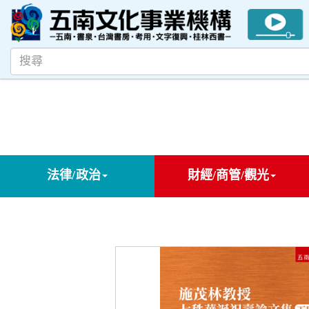
法律/政治
財經/商管/觀光