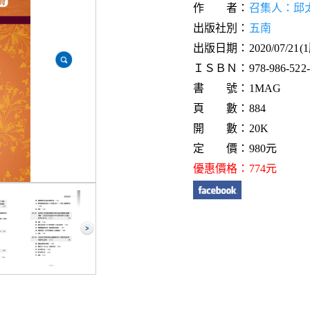
作 者：
召集人：邱
出版社別：
五南
出版日期：2020/07/21(
ＩＳＢＮ：978-986-522-1
書 號：1MAG
頁 數：884
開 數：20K
定 價：980元
優惠價格：774元