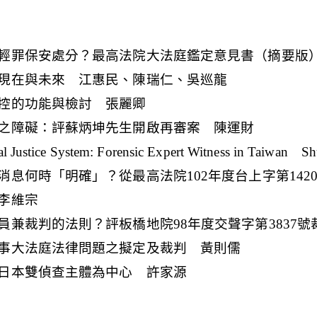
輕罪保安處分？最高法院大法庭鑑定意見書（摘要版
現在與未來 江惠民、陳瑞仁、吳巡龍
控的功能與檢討 張麗卿
之障礙：評蘇炳坤先生開啟再審案 陳運財
ustice System: Forensic Expert Witness in Taiwan S
息何時「明確」？從最高法院102年度台上字第142
李維宗
兼裁判的法則？評板橋地院98年度交聲字第3837號
事大法庭法律問題之擬定及裁判 黃則儒
日本雙偵查主體為中心 許家源