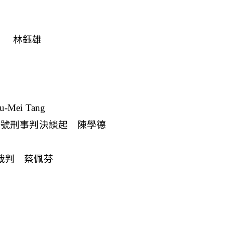
） 林鈺雄
hu-Mei Tang
0號刑事判決談起 陳學德
裁判 蔡佩芬