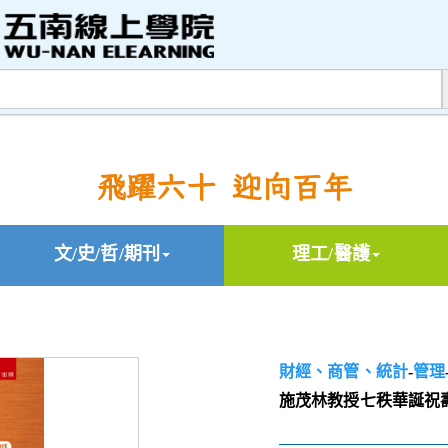
飛躍六十 迎向百年
文/史/哲/期刊
理工/醫護
財經、商管、統計
-
管理
施茂林教授七秩華誕祝壽論