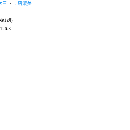
太三
、
：唐淑美
1版1刷)
26-3