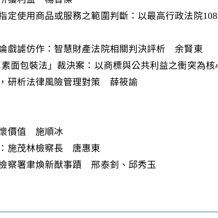
指定使用商品或服務之範圍判斷：以最高行政法院108
論戲謔仿作：智慧財產法院相關判決評析 余賢東
草素面包裝法」裁決案：以商標與公共利益之衝突為核
，研析法律風險管理對策 薛筱諭
懷價值 施順冰
：施茂林檢察長 唐惠東
檢察署聿煥新猷事蹟 邢泰釗、邱秀玉