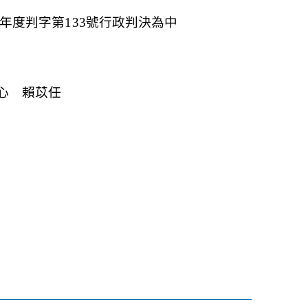
年度判字第133號行政判決為中
心 賴苡任