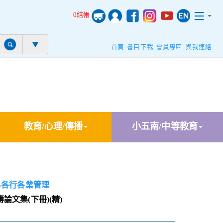
0結帳
首頁
書目下載
會員專區
與我連絡
教育/心理/傳播
小五南/中等教育
-
各行各業管理
文集(下冊)(精)