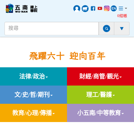
0結帳
飛躍六十 迎向百年
法律/政治
財經/商管/觀光
文/史/哲/期刊
理工/醫護
教育/心理/傳播
小五南/中等教育