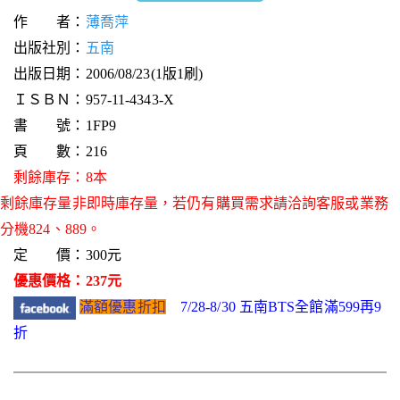
作 者：
薄喬萍
出版社別：
五南
出版日期：2006/08/23(1版1刷)
ＩＳＢＮ：957-11-4343-X
書 號：1FP9
頁 數：216
剩餘庫存：8本
剩餘庫存量非即時庫存量，若仍有購買需求請洽詢客服或業務
分機824、889。
定 價：300元
優惠價格：237元
滿額優惠折扣
7/28-8/30 五南BTS全館滿599再9
折