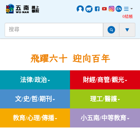
0結帳
飛躍六十 迎向百年
法律/政治
財經/商管/觀光
文/史/哲/期刊
理工/醫護
教育/心理/傳播
小五南/中等教育