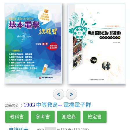
1903
中等教育
─
電機電子群
書籍類別：
教科書
參考書
測驗卷
檢定書