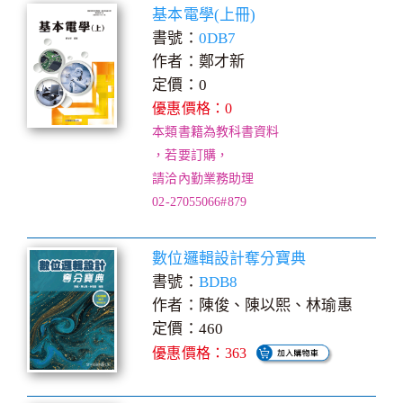
基本電學(上冊)
書號：
0DB7
作者：鄭才新
定價：0
優惠價格：0
本類書籍為教科書資料
，若要訂購，
請洽內勤業務助理
02-27055066#879
數位邏輯設計奪分寶典
書號：
BDB8
作者：陳俊、陳以熙、林瑜惠
定價：460
優惠價格：363