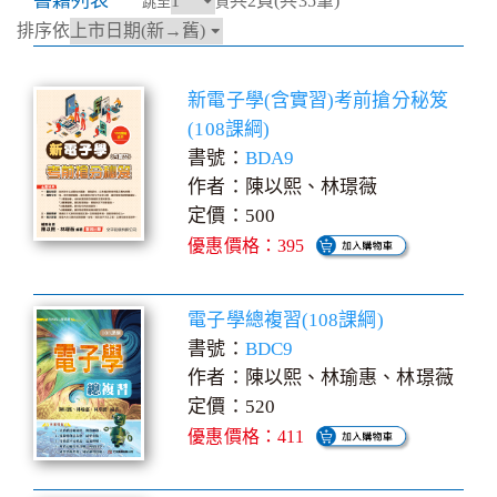
書籍列表
共2頁(共35筆)
跳至
頁
排序依
新電子學(含實習)考前搶分秘笈
(108課綱)
書號：
BDA9
作者：陳以熙、林璟薇
定價：500
優惠價格：395
電子學總複習(108課綱)
書號：
BDC9
作者：陳以熙、林瑜惠、林璟薇
定價：520
優惠價格：411