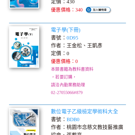
定價：430
優惠價格：340
電子學(下冊)
書號：
0D95
作者：王金松、王凱彥
定價：0
優惠價格：0
本類書籍為教科書資料
，若要訂購，
請洽內勤業務助理
02-27055066#879
數位電子乙級檢定學術科大全
書號：
BDB0
作者：桃園市念慈文教技藝推廣