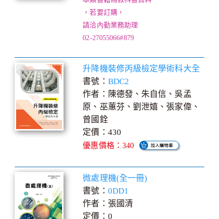
，若要訂購，
請洽內勤業務助理
02-27055066#879
升降機裝修丙級檢定學術科大全
書號：
BDC2
作者：陳德發、朱自信、吳孟
原、巫蕙芬、劉泄嬉、張家偉、
曾國銓
定價：430
優惠價格：340
微處理機(全一冊)
書號：
0DD1
作者：張國清
定價：0