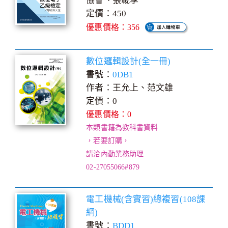
協會、張載享
定價：450
優惠價格：356
數位邏輯設計(全一冊)
書號：
0DB1
作者：王允上、范文雄
定價：0
優惠價格：0
本類書籍為教科書資料
，若要訂購，
請洽內勤業務助理
02-27055066#879
電工機械(含實習)總複習(108課
綱)
書號：
BDD1