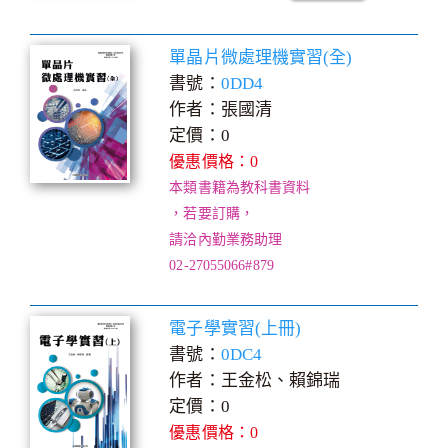
單晶片微處理機實習(全)
書號：
0DD4
作者：張國清
定價：0
優惠價格：0
本類書籍為教科書資料
，若要訂購，
請洽內勤業務助理
02-27055066#879
電子學實習(上冊)
書號：
0DC4
作者：王金松、賴錦瑞
定價：0
優惠價格：0