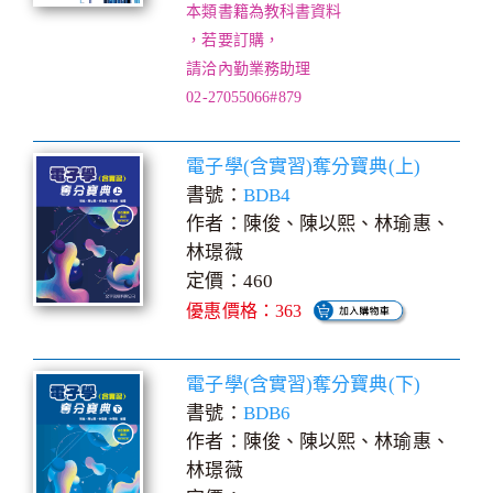
本類書籍為教科書資料
，若要訂購，
請洽內勤業務助理
02-27055066#879
電子學(含實習)奪分寶典(上)
書號：
BDB4
作者：陳俊、陳以熙、林瑜惠、
林璟薇
定價：460
優惠價格：363
電子學(含實習)奪分寶典(下)
書號：
BDB6
作者：陳俊、陳以熙、林瑜惠、
林璟薇