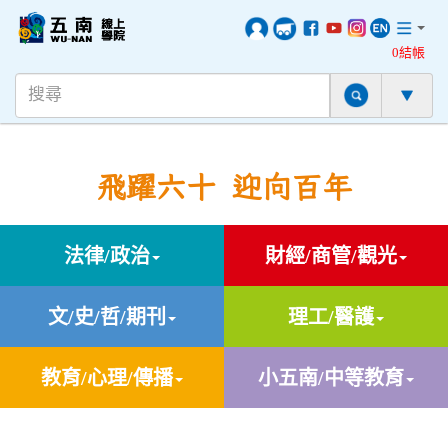
0結帳
飛躍六十 迎向百年
法律/政治
財經/商管/觀光
文/史/哲/期刊
理工/醫護
教育/心理/傳播
小五南/中等教育