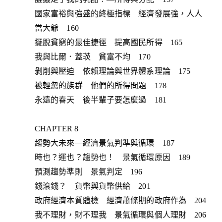
國家富裕與強盛的終極指標 經濟發展強，人人
當大爺 160
擺脫貧窮的最佳捷徑 提高國民所得 165
我與比爾．蓋茨 貧富不均 170
剝削與壓迫 依賴理論與世界體系理論 175
被輕忽的族群 他們的所得問題 178
永遠的春天 後半輩子要怎麼過 181
CHAPTER 8
趨勢大未來—經濟景氣判準與循環 187
時也？運也？趨勢也！ 景氣循環原因 189
預測趨勢準則 景氣判定 196
錢滾錢？ 貨幣與貨幣供給 201
政府經濟本質體檢 經濟蕭條期的政府作為 204
我不理財，財不理我 景氣循環與個人理財 206