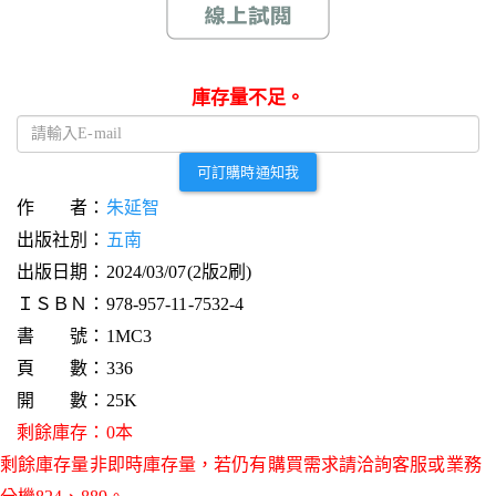
庫存量不足。
可訂購時通知我
作 者：
朱延智
出版社別：
五南
出版日期：2024/03/07(2版2刷)
ＩＳＢＮ：978-957-11-7532-4
書 號：1MC3
頁 數：336
開 數：25K
剩餘庫存：0本
剩餘庫存量非即時庫存量，若仍有購買需求請洽詢客服或業務