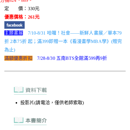
分機824、889。
定 價：330元
優惠價格：261元
主題書展
7/10-8/31 哈囉！社會——新鮮人書展／單本79
折 2本75折 起；滿399即贈一本《看漫畫學MBA學》(贈完
為止)
滿額優惠折扣
7/28-8/30 五南BTS全館滿599再9折
投影片(請電洽，僅供老師索取)