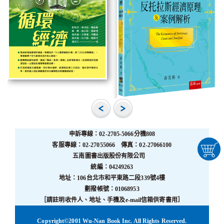
申訴專線：02-2705-5066分機808
客服專線：02-27055066 傳真：02-27066100
五南圖書出版股份有限公司
統編：04249263
地址：106台北市和平東路二段339號4樓
劃撥帳號：01068953
［請註明收件人、地址、手機及e-mail信箱供寄書用］
Copyright©2001 Wu-Nan Book Inc. All Rights Reserved.