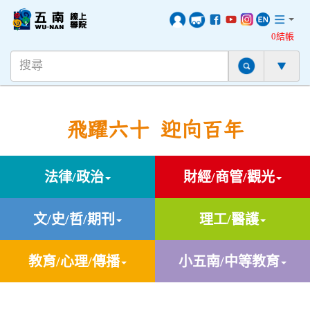
0結帳
飛躍六十 迎向百年
法律/政治
財經/商管/觀光
文/史/哲/期刊
理工/醫護
教育/心理/傳播
小五南/中等教育