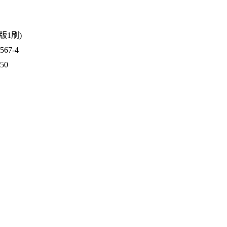
1版1刷)
67-4
650