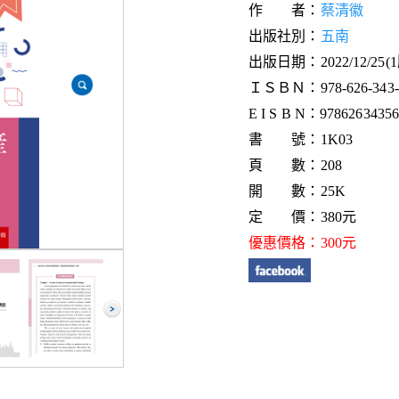
作 者：
蔡清徽
出版社別：
五南
出版日期：2022/12/25(
ＩＳＢＮ：978-626-343-5
E I S B N：9786263435
書 號：1K03
頁 數：208
開 數：25K
定 價：380元
優惠價格：300元