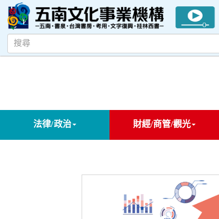
法律/政治
財經/商管/觀光