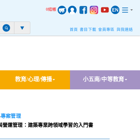
0結帳
首頁
書目下載
會員專區
與我連絡
教育/心理/傳播
小五南/中等教育
-
專案管理
與營運管理：建築專業跨領域學習的入門書