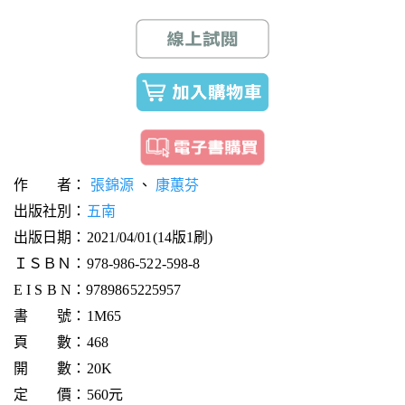
作 者：
張錦源
、
康蕙芬
出版社別：
五南
出版日期：2021/04/01(14版1刷)
ＩＳＢＮ：978-986-522-598-8
E I S B N：9789865225957
書 號：1M65
頁 數：468
開 數：20K
定 價：560元