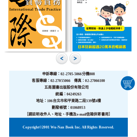
申訴專線：02-2705-5066分機808
客服專線：02-27055066 傳真：02-27066100
五南圖書出版股份有限公司
統編：04249263
地址：106台北市和平東路二段339號4樓
劃撥帳號：01068953
［請註明收件人、地址、手機及e-mail信箱供寄書用］
Copyright©2001 Wu-Nan Book Inc. All Rights Reserved.