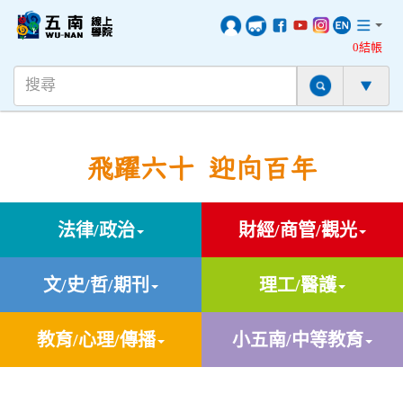
0結帳
飛躍六十 迎向百年
法律/政治
財經/商管/觀光
文/史/哲/期刊
理工/醫護
教育/心理/傳播
小五南/中等教育