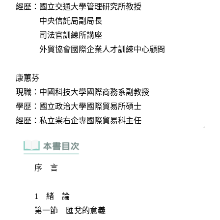
序 言
1 緒 論
第一節 匯兌的意義