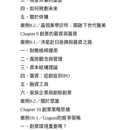
三、現金流量的重要
四、如何規劃未來
五、關於併購
案例8-2／晶翎美學診所：開啟下世代醫美
Chapter 9 創業的募資與籌資
案例9-1／沛星赴日掛牌與募資之路
一、財務槓桿運用
二、風險觀念與管理
三、資本結構理論
四、籌資：從創投到IPO
五、融資工具
六、家族企業與創新創業
案例9-2／關於眾籌
Chapter 10 創業策略思維
案例10-1／Gogoro的競爭策略
一、創業環境重要嗎？