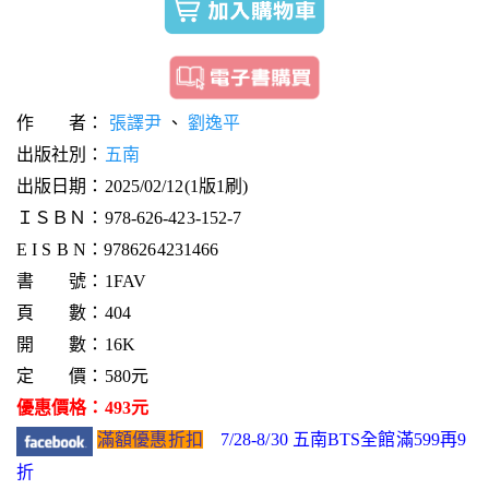
作 者：
張譯尹
、
劉逸平
出版社別：
五南
出版日期：2025/02/12(1版1刷)
ＩＳＢＮ：978-626-423-152-7
E I S B N：9786264231466
書 號：1FAV
頁 數：404
開 數：16K
定 價：580元
優惠價格：493元
滿額優惠折扣
7/28-8/30 五南BTS全館滿599再9
折