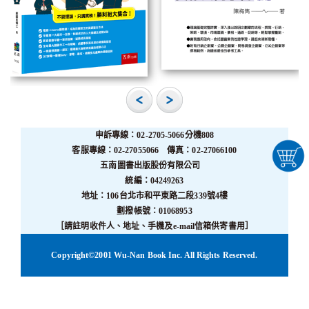
申訴專線：02-2705-5066分機808
客服專線：02-27055066 傳真：02-27066100
五南圖書出版股份有限公司
統編：04249263
地址：106台北市和平東路二段339號4樓
劃撥帳號：01068953
［請註明收件人、地址、手機及e-mail信箱供寄書用］
Copyright©2001 Wu-Nan Book Inc. All Rights Reserved.