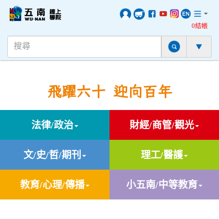
0結帳
飛躍六十 迎向百年
法律/政治
財經/商管/觀光
文/史/哲/期刊
理工/醫護
教育/心理/傳播
小五南/中等教育