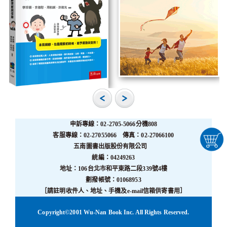
申訴專線：02-2705-5066分機808
客服專線：02-27055066 傳真：02-27066100
五南圖書出版股份有限公司
統編：04249263
地址：106台北市和平東路二段339號4樓
劃撥帳號：01068953
［請註明收件人、地址、手機及e-mail信箱供寄書用］
Copyright©2001 Wu-Nan Book Inc. All Rights Reserved.