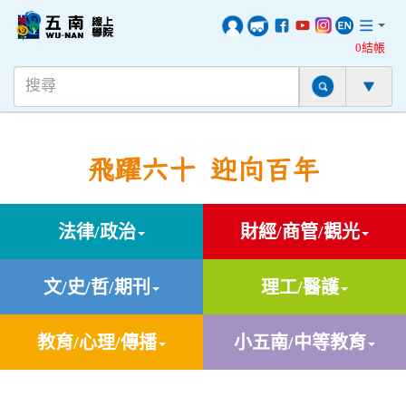
0結帳
飛躍六十 迎向百年
法律/政治
財經/商管/觀光
文/史/哲/期刊
理工/醫護
教育/心理/傳播
小五南/中等教育