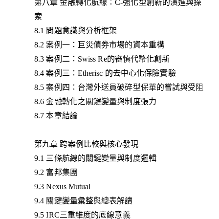
第八章 金融轉化航線：C-強化型創新的演進與探
索
8.1 問題意識與分析框架
8.2 案例一：巨災債券市場的資本重構
8.3 案例二：Swiss Re的審慎代幣化創新
8.4 案例三：Etherisc 的去中心化保險實驗
8.5 案例四：台灣外送員破碎型保單的嘗試與受阻
8.6 金融轉化之關鍵變量與制度張力
8.7 本章結論
第九章 跨案例比較與核心發現
9.1 三條航線的關鍵變量與制度邏輯
9.2 富邦集團
9.3 Nexus Mutual
9.4 關鍵變量彙整與總表解讀
9.5 IRC三重維度的底線意義