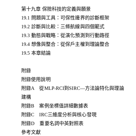
第十九章 保險科技的定義與願景
19.1 問題與工具：可保性邊界的診斷框架
19.2 診斷與比較：三條航線與四個範式
19.3 動態與戰略：從演化預測到行動路徑
19.4 想像與整合：從保戶主權到理論整合
19.5 本章結論
附錄
附錄使用說明
附錄A 從MLP-RCI到SIRC—方法論特化與理論
建構
附錄B 案例坐標值詳細數據表
附錄C IRC三維度分析與核心發現
附錄D 重要名詞中英對照表
參考文獻