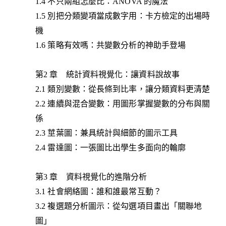
1.4 不只兩組怎麼比：ANOVA 的魔法
1.5 別把分類變項當成數字用：卡方檢定的出場時
機
1.6 策略有效嗎：共變數分析的神助手登場
第2 章 統計資料視覺化：讓資料說故事
2.1 類別變數：從長條到比率，讓分類資料更清楚
2.2 連續與混合變數：用圖形掌握變數的分布與關
係
2.3 莖葉圖：兼具統計與細節的圖示工具
2.4 雷達圖：一張圖比出學生多面向的輪廓
第3 章 資料視覺化的進階分析
3.1 社會網絡圖：誰和誰最常互動？
3.2 複選題分析圖示：從勾選項目畫出「關聯地
圖」