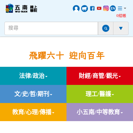
0結帳
飛躍六十 迎向百年
法律/政治
財經/商管/觀光
文/史/哲/期刊
理工/醫護
教育/心理/傳播
小五南/中等教育