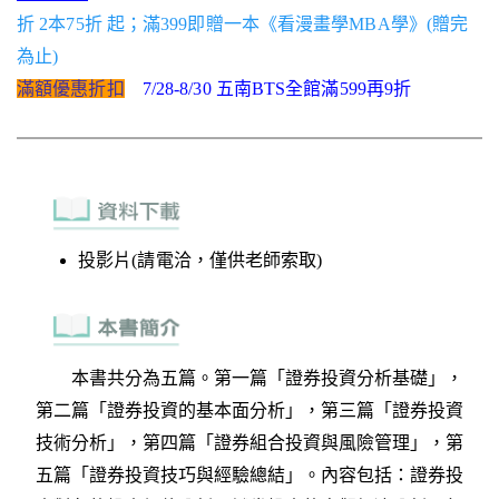
折 2本75折 起；滿399即贈一本《看漫畫學MBA學》(贈完
為止)
滿額優惠折扣
7/28-8/30 五南BTS全館滿599再9折
投影片(請電洽，僅供老師索取)