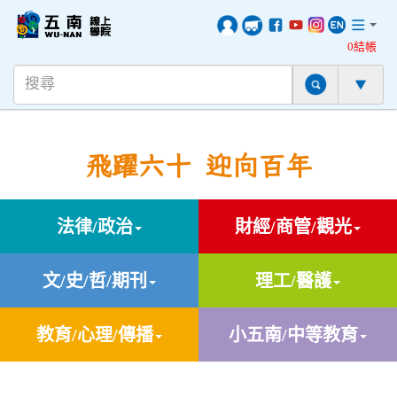
0結帳
飛躍六十 迎向百年
法律/政治
財經/商管/觀光
文/史/哲/期刊
理工/醫護
教育/心理/傳播
小五南/中等教育