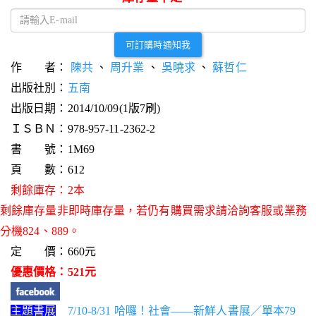
可訂購時通知我
作 者：
陳共
、
周升業
、
吳曉求
、
蘇哲仁
出版社別：
五南
出版日期：2014/10/09(1版7刷)
ＩＳＢＮ：978-957-11-2362-2
書 號：1M69
頁 數：612
剩餘庫存：2本
剩餘庫存量非即時庫存量，若仍有購買需求請洽詢客服或業務
分機824、889。
定 價：660元
優惠價格：521元
主題書展
7/10-8/31 哈囉！社會——新鮮人書展／單本79