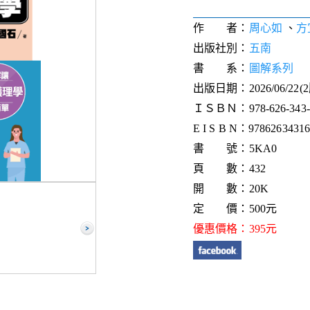
作 者：
周心如
、
方
出版社別：
五南
書 系：
圖解系列
出版日期：2026/06/22(
ＩＳＢＮ：978-626-343-1
E I S B N：9786263431
書 號：5KA0
頁 數：432
開 數：20K
定 價：500元
優惠價格：395元