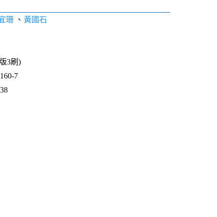
宜珊
、
黃國石
2版3刷)
60-7
638