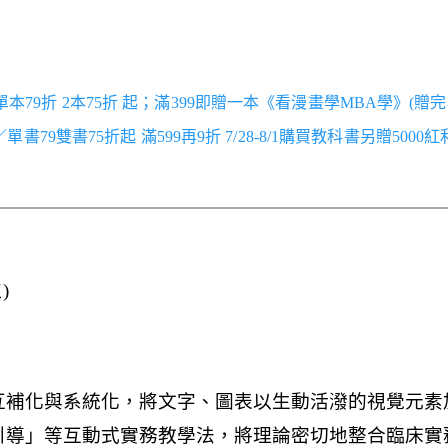
／單本79折 2本75折 起；滿399即贈一本《看漫畫學MBA學》(贈完
跑／單書79雙書75折起 滿599再9折 7/28-8/1購買教科書另贈5000
)