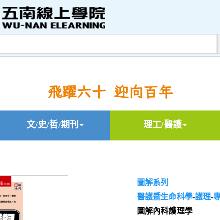
飛躍六十 迎向百年
文/史/哲/期刊
理工/醫護
圖解系列
醫護暨生命科學
-
護理
-
圖解內科護理學