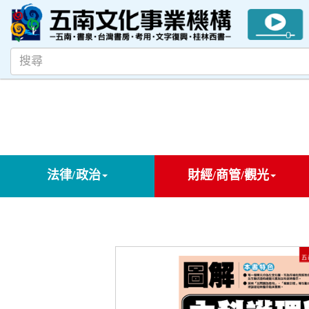
法律/政治
財經/商管/觀光