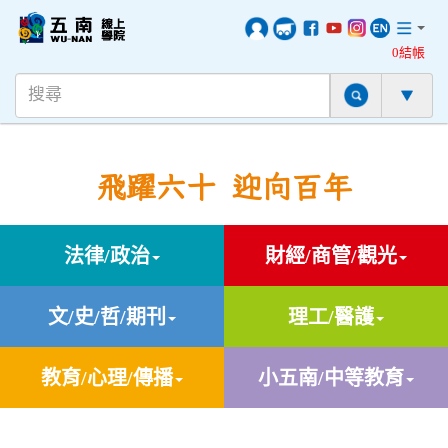
0結帳
飛躍六十 迎向百年
法律/政治
財經/商管/觀光
文/史/哲/期刊
理工/醫護
教育/心理/傳播
小五南/中等教育