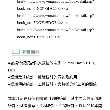
href='http://www.wunan.com.tw/bookdetail.asp?
book_no=5DC2'>5DC2</a> <a
href='http://www.wunan.com.tw/bookdetail.asp?
book_no=5DG3'>5DG3</a> <a
href='http://www.wunan.com.tw/bookdetail.asp?
book_no=1H55'>1H55</a>