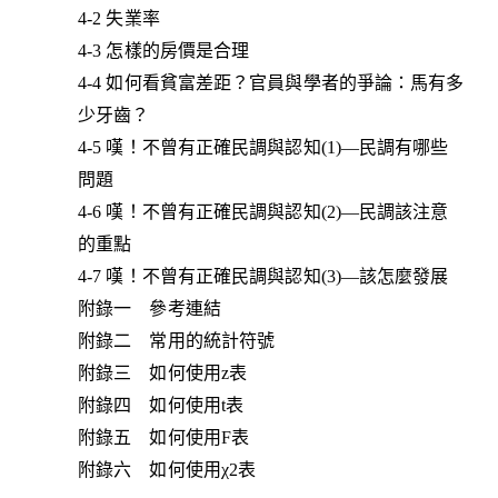
4-2 失業率
4-3 怎樣的房價是合理
4-4 如何看貧富差距？官員與學者的爭論：馬有多
少牙齒？
4-5 嘆！不曾有正確民調與認知(1)—民調有哪些
問題
4-6 嘆！不曾有正確民調與認知(2)—民調該注意
的重點
4-7 嘆！不曾有正確民調與認知(3)—該怎麼發展
附錄一 參考連結
附錄二 常用的統計符號
附錄三 如何使用z表
附錄四 如何使用t表
附錄五 如何使用F表
附錄六 如何使用χ2表