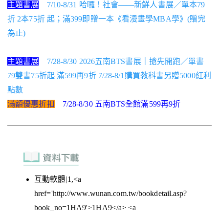
主題書展
7/10-8/31 哈囉！社會——新鮮人書展／單本79
折 2本75折 起；滿399即贈一本《看漫畫學MBA學》(贈完
為止)
主題書展
7/28-8/30 2026五南BTS書展｜搶先開跑／單書
79雙書75折起 滿599再9折 7/28-8/1購買教科書另贈5000紅利
點數
滿額優惠折扣
7/28-8/30 五南BTS全館滿599再9折
互動軟體|1,<a
href='http://www.wunan.com.tw/bookdetail.asp?
book_no=1HA9'>1HA9</a> <a