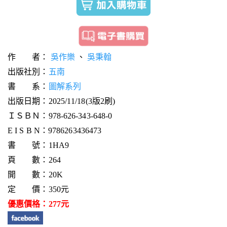
作 者：
吳作樂
、
吳秉翰
出版社別：
五南
書 系：
圖解系列
出版日期：2025/11/18(3版2刷)
ＩＳＢＮ：978-626-343-648-0
E I S B N：9786263436473
書 號：1HA9
頁 數：264
開 數：20K
定 價：350元
優惠價格：277元