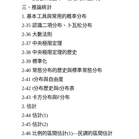
三、推論統計
1. 基本工具與常用的概率分布
2-35 認識二項分布、卜瓦松分布
2-36 大數法則
2-37 中央極限定理
2-38 中央極限定理的歷史
2-39 標準化
2-40 常態分布的歷史與標準常態分布
2-41 t分布與自由度
2-42 t分布歷史與t分布表
2-43 卡方分布與F分布
2. 估計
2-44 估計(1)
2-45 估計(2)
2-46 比例的區間估計(1)—民調的區間估計