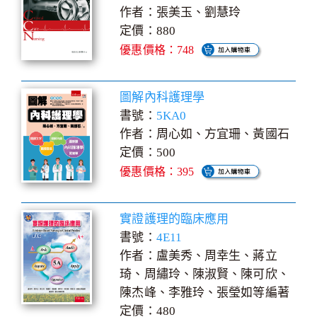
作者：張美玉、劉慧玲
定價：880
優惠價格：748
圖解內科護理學
書號：
5KA0
作者：周心如、方宜珊、黃國石
定價：500
優惠價格：395
實證護理的臨床應用
書號：
4E11
作者：盧美秀、周幸生、蔣立
琦、周繡玲、陳淑賢、陳可欣、
陳杰峰、李雅玲、張瑩如等編著
定價：480