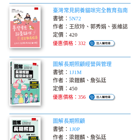
臺灣常見飼養貓咪完全教育指南
書號：
5N72
作者：王欣玲、郭秀娟、張維誌
定價：420
優惠價格：332
圖解長期照顧經營與管理
書號：
1J1M
作者：梁鎧麟、詹弘廷
定價：450
優惠價格：356
圖解長期照顧
書號：
1J0P
作者：梁鎧麟、詹弘廷