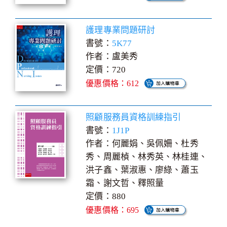
護理專業問題研討
書號：
5K77
作者：盧美秀
定價：720
優惠價格：612
照顧服務員資格訓練指引
書號：
1J1P
作者：何麗娟、吳佩姍、杜秀
秀、周麗楨、林秀英、林桂連、
洪子鑫、葉淑惠、廖綠、蕭玉
霜、謝文哲、釋照量
定價：880
優惠價格：695