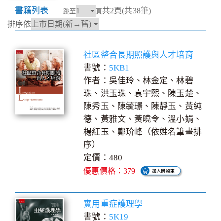
書籍列表
共2頁(共38筆)
跳至
頁
排序依
社區整合長期照護與人才培育
書號：
5KB1
作者：吳佳玲、林金定、林碧
珠、洪玉珠、袁宇熙、陳玉楚、
陳秀玉、陳毓璟、陳靜玉、黃純
德、黃雅文、黃曉令、溫小娟、
楊紅玉、鄭玠峰（依姓名筆畫排
序）
定價：480
優惠價格：379
實用重症護理學
書號：
5K19