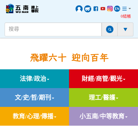
0結帳
飛躍六十 迎向百年
法律/政治
財經/商管/觀光
文/史/哲/期刊
理工/醫護
教育/心理/傳播
小五南/中等教育