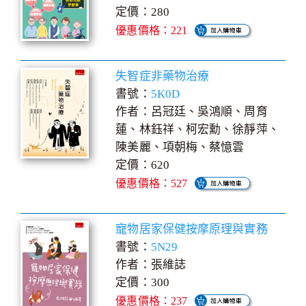
定價：280
優惠價格：221
失智症非藥物治療
書號：
5K0D
作者：呂冠廷、吳鴻順、周育
蓮、林鈺祥、柯宏勳、徐靜萍、
陳美麗、項朝梅、蔡憶雲
定價：620
優惠價格：527
寵物居家保健按摩原理與實務
書號：
5N29
作者：張維誌
定價：300
優惠價格：237