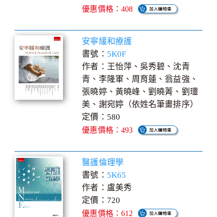
優惠價格：408
安寧緩和療護
書號：
5K0F
作者：王怡萍、吳秀碧、沈青
青、李隆軍、周育蓮、翁益強、
張曉婷、黃曉峰、劉曉菁、劉𤫩
美、謝宛婷（依姓名筆畫排序）
定價：580
優惠價格：493
醫護倫理學
書號：
5K65
作者：盧美秀
定價：720
優惠價格：612