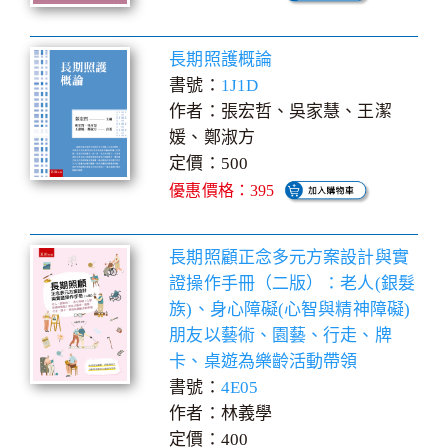
長期照護概論
書號：
1J1D
作者：張宏哲、吳家慧、王潔
媛、鄭淑方
定價：500
優惠價格：395
長期照顧正念多元方案設計與實
證操作手冊（二版）：老人(銀髮
族)、身心障礙(心智與精神障礙)
朋友以藝術、園藝、行走、牌
卡、桌遊為樂齡活動帶領
書號：
4E05
作者：林義學
定價：400